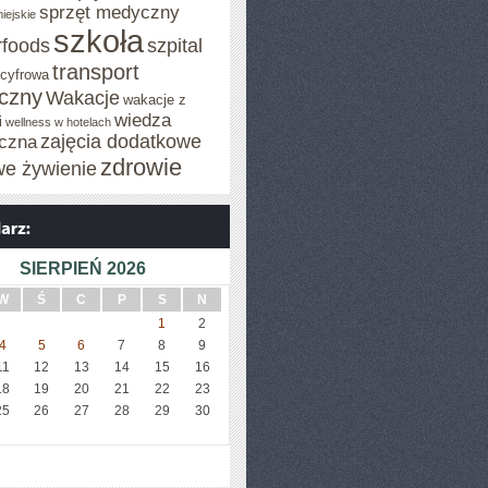
sprzęt medyczny
iejskie
szkoła
rfoods
szpital
transport
 cyfrowa
iczny
Wakacje
wakacje z
wiedza
i
wellness w hotelach
zajęcia dodatkowe
czna
zdrowie
we żywienie
SIERPIEŃ 2026
W
Ś
C
P
S
N
1
2
4
5
6
7
8
9
11
12
13
14
15
16
18
19
20
21
22
23
25
26
27
28
29
30