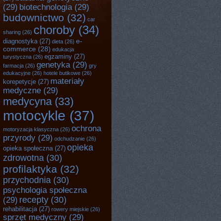
(29)
biotechnologia
(29)
budownictwo
(32)
car
choroby
(34)
sharing
(26)
e-
diagnostyka
(27)
dieta
(26)
commerce
(28)
edukacja
egzaminy
(27)
turystyczna
(26)
genetyka
(29)
farmacja
(26)
gry
edukacyjne
(26)
hotele butikowe
(26)
materiały
korepetycje
(27)
medyczne
(29)
medycyna
(33)
motocykle
(37)
ochrona
motoryzacja klasyczna
(26)
przyrody
(29)
odchudzanie
(26)
opieka
opieka społeczna
(27)
zdrowotna
(30)
profilaktyka
(32)
przychodnia
(30)
psychologia społeczna
recepty
(30)
(29)
rehabilitacja
(27)
rowery miejskie
(26)
sprzęt medyczny
(29)