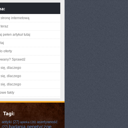
stronę internetową
teraz
j pełen artykuł tutaj
taj
o oferty
gowany? Sprawdź
się, dlaczego
się, dlaczego
się, dlaczego
owe fakty
antyki
(27)
asertywność
apteka
(26)
badania genetyczne
(27)