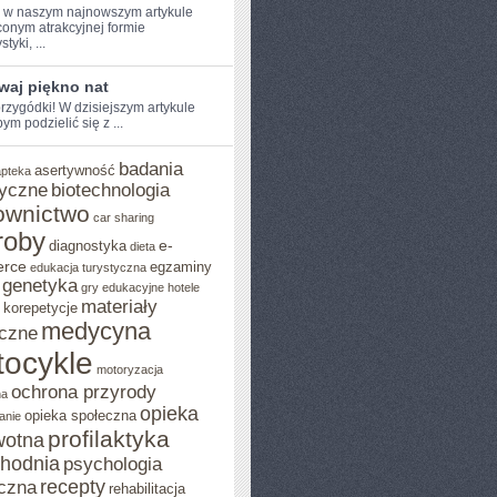
e w naszym najnowszym artykule
onym atrakcyjnej formie
tyki, ...
waj piękno nat
rzygódki! W dzisiejszym artykule⁢
ym podzielić ⁢się z ...
badania
asertywność
apteka
yczne
biotechnologia
ownictwo
car sharing
roby
e-
diagnostyka
dieta
rce
egzaminy
edukacja turystyczna
genetyka
gry edukacyjne
hotele
materiały
korepetycje
medycyna
czne
ocykle
motoryzacja
ochrona przyrody
na
opieka
opieka społeczna
anie
profilaktyka
wotna
chodnia
psychologia
recepty
czna
rehabilitacja