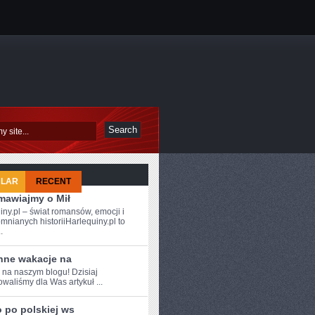
ULAR
RECENT
mawiajmy o Mił
iny.pl – świat romansów, emocji i
mnianych historiiHarlequiny.pl to
.
nne wakacje na
 na ​naszym blogu!‍ Dzisiaj
waliśmy​ dla Was artykuł‍ ...
 po polskiej ws