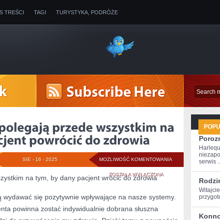
IS TREŚCI
TAGI
TURYSTYKA, PODRÓŻE
POP
Poroz
Harlequ
niezapo
ZAMIARY
SIE - 16 - 2025
MOŻLIWOŚĆ KOMENTOWANIA
serwis ..
LECZENIA
ZOSTAŁA WYŁĄCZONA
zystkim na tym, by dany pacjent wrócić do zdrowia
Rodzi
POLEGAJĄ
Witajcie
ą wydawać się pozytywnie wpływające na nasze systemy.
przygoto
PRZEDE
nta powinna zostać indywidualnie dobrana słuszna
Konno
WSZYSTKIM