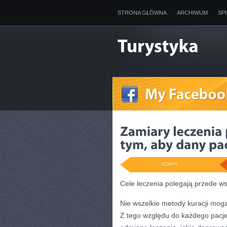
STRONA GŁÓWNA
ARCHIWUM
SP
ADMIN
Cele leczenia polegają przede ws
Nie wszelkie metody kuracji mog
Z tego względu do każdego pacje