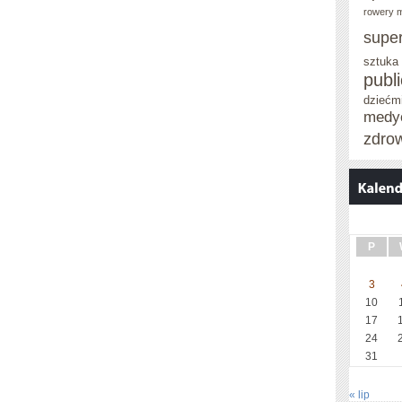
rowery m
supe
sztuka
publ
dziećm
medy
zdro
P
3
10
17
24
31
« lip