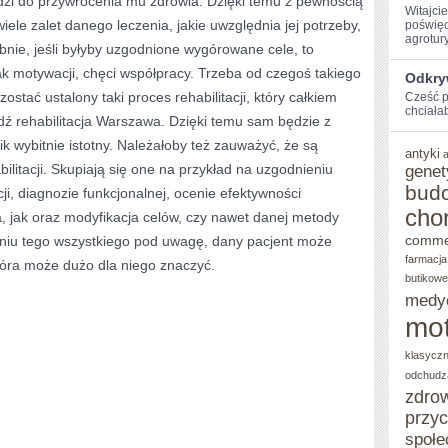
dzi do przywrócenia mu zdrowia. Dzięki temu z pewnością
Witajci
wiele zalet danego leczenia, jakie uwzględnia jej potrzeby,
poświęc
NA
agroturys
nie, jeśli byłyby uzgodnione wygórowane cele, to
TYM,
ak motywacji, chęci współpracy. Trzeba od czegoś takiego
Odkry
ABY
ostać ustalony taki proces rehabilitacji, który całkiem
Cześć p
chciałab
DANY
ź rehabilitacja Warszawa. Dzięki temu sam będzie z
nik wybitnie istotny. Należałoby też zauważyć, że są
PACJENT
antyki
ilitacji. Skupiają się one na przykład na uzgodnieniu
genet
POWRÓCIĆ
bud
ji, diagnozie funkcjonalnej, ocenie efektywności
DO
cho
ia, jak oraz modyfikacja celów, czy nawet danej metody
ZDROWIA
comme
braniu tego wszystkiego pod uwagę, dany pacjent może
farmacja
tóra może dużo dla niego znaczyć.
butikowe
medy
mot
klasycz
odchudz
zdro
przy
społe