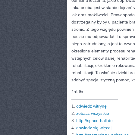
odmiana leczenia, jakie doprowa
taka osoba jest w stanie dojrzeć 
jak oraz możliwości. Prawdopodob
dostrzegalny byłby u pacjenta br
stronić. Z tego względu powinien z
będzie mu odpowiadał. Tu sprawd
niego zatrudniony, a jest to czyn
określone elementy procesu rehab
wstępnych celów danej rehabilitac
rehabilitacji, określenie rokowan
rehabilitacji. To właśnie dzięki 
zdobyć specjalistyczną pomoc, k
źródło:
———————————
1.
odwiedź witrynę
2.
zobacz wszystkie
3.
http://space-hall.de
4.
dowiedz się więcej