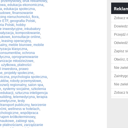
k przemysłowy
,
druk reklamowy
,
rowa
,
edukacja ekonomiczna
,
na
,
edukacja społeczna
,
 ludowe
,
finansowanie
pping nieruchomości
,
flora
,
Zobacz w
e ETF
,
geografia Polski
,
ria Polski
,
hobby
Dowiedz 
le inwestycyjne
,
inkubatory
matyzacja
,
kompostowanie
,
Przejdź n
aukowe
,
konsultacje online
,
,
leasing operacyjny
,
Odwiedź 
nalny
,
meble biurowe
,
mobile
ryzacja klasyczna
,
Zapisz s
konsumentów
,
ochrona
dyczna
,
oprogramowanie
Otwórz, 
anizacje młodzieżowe
,
a użytkowa
,
płatności
Nie zwlek
el inwestora
,
prawo
ne
,
projekty społeczne
,
Zaintry
niczna
,
psychologia społeczna
,
uktów
,
roboty przemysłowe
,
Nie zwlek
rozwój regionalny
,
salon spa
,
e
,
systemy socjalne
,
szkolenia
Zobacz t
 edukacji
,
sztuczna inteligencja
building
,
telemedycyna
,
terapia
osmetyczne
,
testy
,
transport publiczny
,
tworzenie
ećmi
,
wellness w hotelach
,
chologiczne
,
współpraca
najem krótkoterminowy
,
 naukowe
,
zabiegi spa
,
e płatnościami
,
zarządzanie