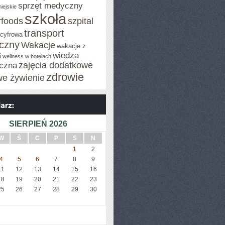
sprzęt medyczny
iejskie
szkoła
rfoods
szpital
transport
 cyfrowa
iczny
Wakacje
wakacje z
wiedza
i
wellness w hotelach
zajęcia dodatkowe
czna
zdrowie
we żywienie
SIERPIEŃ 2026
W
Ś
C
P
S
N
1
2
4
5
6
7
8
9
11
12
13
14
15
16
18
19
20
21
22
23
25
26
27
28
29
30