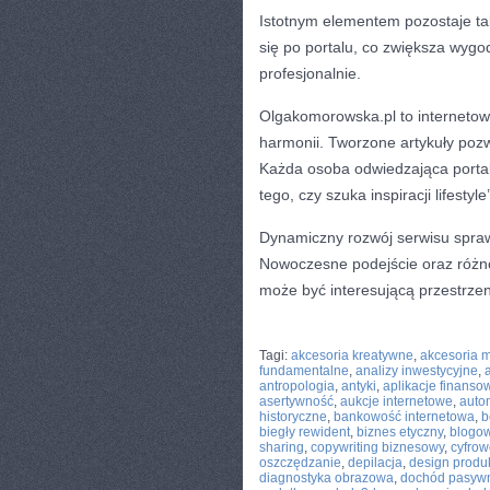
Istotnym elementem pozostaje tak
się po portalu, co zwiększa wygod
profesjonalnie.
Olgakomorowska.pl to internetow
harmonii. Tworzone artykuły pozw
Każda osoba odwiedzająca portal 
tego, czy szuka inspiracji lifestyl
Dynamiczny rozwój serwisu spraw
Nowoczesne podejście oraz różno
może być interesującą przestrze
CATEGORIES:
TURYSTYKA, PODRÓŻE
Tagi:
akcesoria kreatywne
,
akcesoria 
fundamentalne
,
analizy inwestycyjne
,
antropologia
,
antyki
,
aplikacje finanso
asertywność
,
aukcje internetowe
,
auto
historyczne
,
bankowość internetowa
,
b
biegły rewident
,
biznes etyczny
,
blogo
sharing
,
copywriting biznesowy
,
cyfrow
oszczędzanie
,
depilacja
,
design produ
diagnostyka obrazowa
,
dochód pasyw