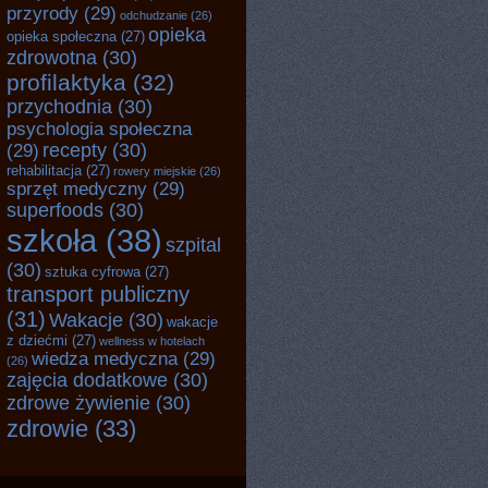
przyrody
(29)
odchudzanie
(26)
opieka
opieka społeczna
(27)
zdrowotna
(30)
profilaktyka
(32)
przychodnia
(30)
psychologia społeczna
recepty
(30)
(29)
rehabilitacja
(27)
rowery miejskie
(26)
sprzęt medyczny
(29)
superfoods
(30)
szkoła
(38)
szpital
(30)
sztuka cyfrowa
(27)
transport publiczny
(31)
Wakacje
(30)
wakacje
z dziećmi
(27)
wellness w hotelach
wiedza medyczna
(29)
(26)
zajęcia dodatkowe
(30)
zdrowe żywienie
(30)
zdrowie
(33)