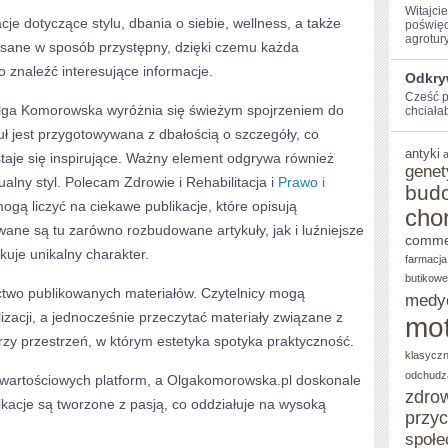
Witajci
je dotyczące stylu, dbania o siebie, wellness, a także
poświęc
agroturys
 pisane w sposób przystępny, dzięki czemu każda
znaleźć interesujące informacje.
Odkry
Cześć p
ga Komorowska wyróżnia się świeżym spojrzeniem do
chciałab
uł jest przygotowywana z dbałością o szczegóły, co
antyki
staje się inspirujące. Ważny element odgrywa również
genet
ualny styl. Polecam Zdrowie i Rehabilitacja i
Prawo i
bud
mogą liczyć na ciekawe publikacje, które opisują
cho
ane są tu zarówno rozbudowane artykuły, jak i luźniejsze
comme
skuje unikalny charakter.
farmacja
butikowe
two publikowanych materiałów. Czytelnicy mogą
medy
izacji, a jednocześnie przeczytać materiały związane z
mot
zy przestrzeń, w którym estetyka spotyka praktyczność.
klasycz
odchudz
 wartościowych platform, a Olgakomorowska.pl doskonale
zdro
kacje są tworzone z pasją, co oddziałuje na wysoką
przy
społe