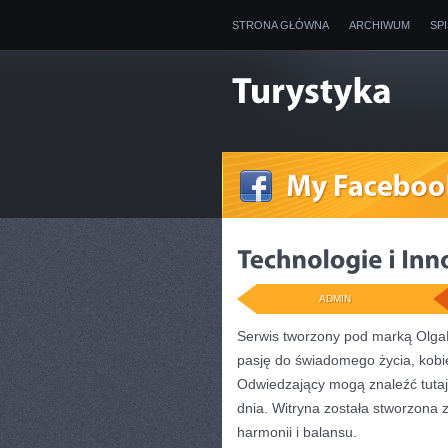
STRONA GŁÓWNA
ARCHIWUM
SP
ADMIN
Serwis tworzony pod marką Olga
pasję do świadomego życia, kobi
Odwiedzający mogą znaleźć tutaj 
dnia. Witryna została stworzona 
harmonii i balansu.