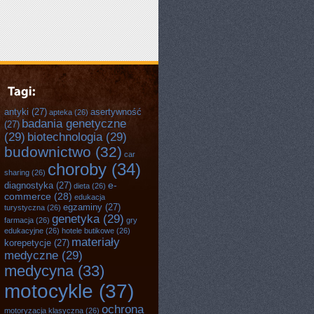
antyki
(27)
asertywność
apteka
(26)
badania genetyczne
(27)
(29)
biotechnologia
(29)
budownictwo
(32)
car
choroby
(34)
sharing
(26)
e-
diagnostyka
(27)
dieta
(26)
commerce
(28)
edukacja
egzaminy
(27)
turystyczna
(26)
genetyka
(29)
farmacja
(26)
gry
edukacyjne
(26)
hotele butikowe
(26)
materiały
korepetycje
(27)
medyczne
(29)
medycyna
(33)
motocykle
(37)
ochrona
motoryzacja klasyczna
(26)