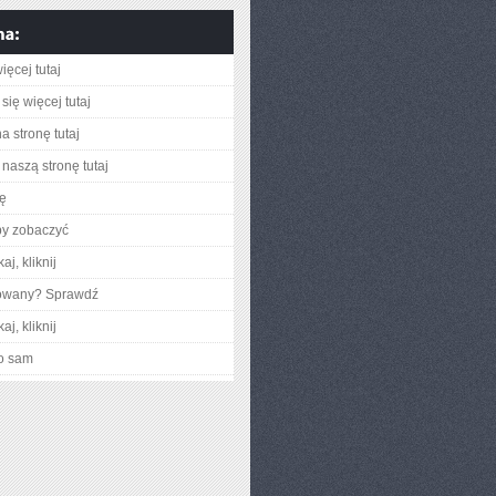
ięcej tutaj
się więcej tutaj
a stronę tutaj
naszą stronę tutaj
ię
by zobaczyć
aj, kliknij
gowany? Sprawdź
aj, kliknij
o sam