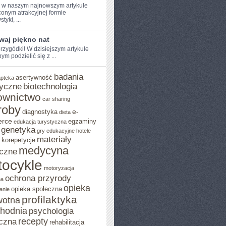
e w naszym najnowszym artykule
onym atrakcyjnej formie
tyki, ...
waj piękno nat
rzygódki! W dzisiejszym artykule⁢
ym podzielić ⁢się z ...
badania
asertywność
apteka
yczne
biotechnologia
ownictwo
car sharing
roby
e-
diagnostyka
dieta
rce
egzaminy
edukacja turystyczna
genetyka
gry edukacyjne
hotele
materiały
korepetycje
medycyna
czne
ocykle
motoryzacja
ochrona przyrody
na
opieka
opieka społeczna
anie
profilaktyka
wotna
chodnia
psychologia
recepty
czna
rehabilitacja