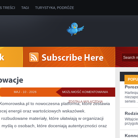
IS TREŚCI
TAGI
TURYSTYKA, PODRÓŻE
POP
Poroz
TECHNOLOGIE
MAJ - 10 - 2026
MOŻLIWOŚĆ KOMENTOWANIA
Harlequ
niezapo
I
serwis ..
ZOSTAŁA WYŁĄCZONA
Komorowska.pl to nowoczesna platforma, które zestawia
ecej energii oraz wartościowych wskazówek.
INNOWACJE
Rodzi
rozbudowane materiały, które ułatwiają w organizacji
Witajcie
przygoto
z myślą o osobach, które doceniają autentyczności oraz
Konno