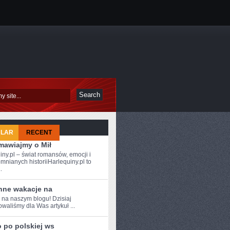
ULAR
RECENT
mawiajmy o Mił
iny.pl – świat romansów, emocji i
mnianych historiiHarlequiny.pl to
.
nne wakacje na
 na ​naszym blogu!‍ Dzisiaj
waliśmy​ dla Was artykuł‍ ...
 po polskiej ws