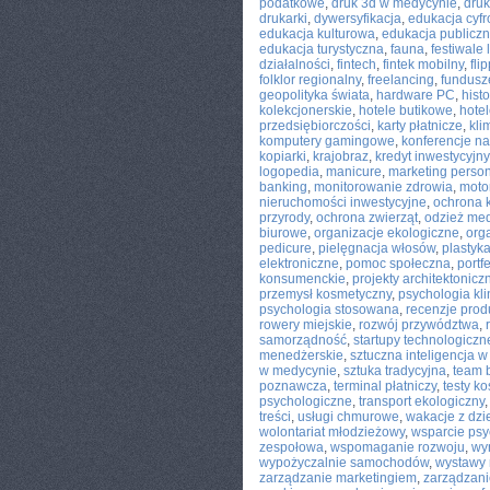
podatkowe
,
druk 3d w medycynie
,
dru
drukarki
,
dywersyfikacja
,
edukacja cyf
edukacja kulturowa
,
edukacja publicz
edukacja turystyczna
,
fauna
,
festiwale
działalności
,
fintech
,
fintek mobilny
,
fli
folklor regionalny
,
freelancing
,
fundusz
geopolityka świata
,
hardware PC
,
histo
kolekcjonerskie
,
hotele butikowe
,
hote
przedsiębiorczości
,
karty płatnicze
,
kli
komputery gamingowe
,
konferencje n
kopiarki
,
krajobraz
,
kredyt inwestycyjny
logopedia
,
manicure
,
marketing perso
banking
,
monitorowanie zdrowia
,
moto
nieruchomości inwestycyjne
,
ochrona 
przyrody
,
ochrona zwierząt
,
odzież me
biurowe
,
organizacje ekologiczne
,
org
pedicure
,
pielęgnacja włosów
,
plastyk
elektroniczne
,
pomoc społeczna
,
portf
konsumenckie
,
projekty architektonicz
przemysł kosmetyczny
,
psychologia kli
psychologia stosowana
,
recenzje prod
rowery miejskie
,
rozwój przywództwa
,
samorządność
,
startupy technologiczn
menedżerskie
,
sztuczna inteligencja w
w medycynie
,
sztuka tradycyjna
,
team 
poznawcza
,
terminal płatniczy
,
testy k
psychologiczne
,
transport ekologiczny
treści
,
usługi chmurowe
,
wakacje z dzi
wolontariat młodzieżowy
,
wsparcie psy
zespołowa
,
wspomaganie rozwoju
,
wy
wypożyczalnie samochodów
,
wystawy
zarządzanie marketingiem
,
zarządzani