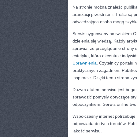
Na stronie można znaleźć publikac
aranżacji przestrzeni. Treści są
odwiedzająca osoba mogą szybko 
Serwis sygnowany nazwiskiem Ol
dzielenia się wiedzą. Każdy artyk
sprawia, że przeglądanie strony 
estetyka, która akcentuje indywid
Uprawnienia
. Czytelnicy portalu 
praktycznych zagadnień. Publikow
inspiracje. Dzięki temu strona zy
Dużym atutem serwisu jest bogac
sprawdzić pomysły dotyczące styl
odpoczynkiem. Serwis online twor
Współczesny internet potrzebuje
odpowiada do tych trendów. Publi
jakość serwisu.