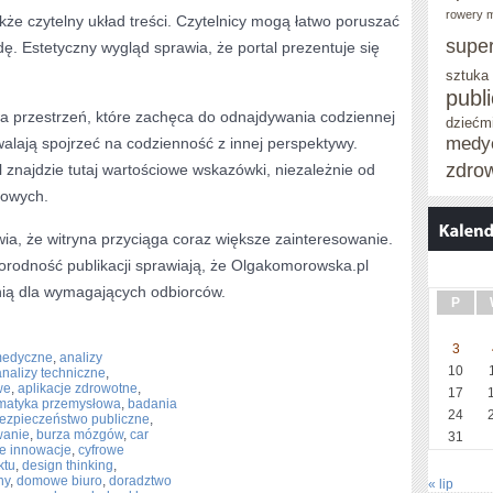
rowery m
że czytelny układ treści. Czytelnicy mogą łatwo poruszać
supe
ę. Estetyczny wygląd sprawia, że portal prezentuje się
sztuka
publ
a przestrzeń, które zachęca do odnajdywania codziennej
dziećm
medy
alają spojrzeć na codzienność z innej perspektywy.
zdro
znajdzie tutaj wartościowe wskazówki, niezależnie od
e’owych.
ia, że witryna przyciąga coraz większe zainteresowanie.
rodność publikacji sprawiają, że Olgakomorowska.pl
nią dla wymagających odbiorców.
P
3
medyczne
,
analizy
10
analizy techniczne
,
we
,
aplikacje zdrowotne
,
17
matyka przemysłowa
,
badania
24
ezpieczeństwo publiczne
,
wanie
,
burza mózgów
,
car
31
e innowacje
,
cyfrowe
ktu
,
design thinking
,
ny
,
domowe biuro
,
doradztwo
« lip