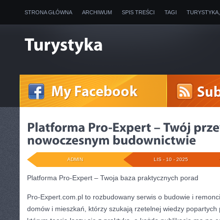
STRONA GŁÓWNA
ARCHIWUM
SPIS TREŚCI
TAGI
TURYSTYKA
ADMIN
LIS - 10 - 2025
Platforma Pro-Expert – Twoja baza praktycznych porad
Pro-Expert.com.pl to rozbudowany serwis o budowie i remoncie
domów i mieszkań, którzy szukają rzetelnej wiedzy popartych 