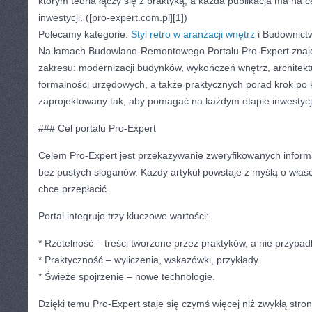
którym teoria łączy się z praktyką, a każda publikacja ma na 
inwestycji. ([pro-expert.com.pl][1])
Polecamy kategorie:
Styl retro w aranżacji wnętrz
i Budownictw
Na łamach Budowlano-Remontowego Portalu Pro-Expert znajd
zakresu: modernizacji budynków, wykończeń wnętrz, architektury
formalności urzędowych, a także praktycznych porad krok po k
zaprojektowany tak, aby pomagać na każdym etapie inwestycji.
### Cel portalu Pro-Expert
Celem Pro-Expert jest przekazywanie zweryfikowanych informa
bez pustych sloganów. Każdy artykuł powstaje z myślą o właści
chce przepłacić.
Portal integruje trzy kluczowe wartości:
* Rzetelność – treści tworzone przez praktyków, a nie przypa
* Praktyczność – wyliczenia, wskazówki, przykłady.
* Świeże spojrzenie – nowe technologie.
Dzięki temu Pro-Expert staje się czymś więcej niż zwykłą stro