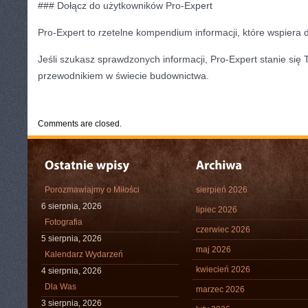
### Dołącz do użytkowników Pro-Expert
Pro-Expert to rzetelne kompendium informacji, które wspiera
Jeśli szukasz sprawdzonych informacji, Pro-Expert stanie si
przewodnikiem w świecie budownictwa.
CATEGORIES:
TURYSTYKA, PODRÓŻE
Comments are closed.
Porozmawiajmy o Miłości
sierpień 2026
6 sierpnia, 2026
lipiec 2026
Fotografia
czerwiec 2026
5 sierpnia, 2026
maj 2026
Kalendarz Wydarzeń
kwiecień 2026
4 sierpnia, 2026
Dla Was
marzec 2026
3 sierpnia, 2026