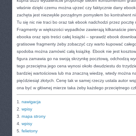
kupna dużo wydawnictw proponuje swoim konsumentom grati
właśnie dzięki czemu można ujrzeć czy faktycznie dany ebook 
zachęta jest niezwykle porządnym pomysłem bo kontrahent ni
Tu się nic nie traci bo oraz tak ebook nadchodzi przez pocztę
Fragmenty w większości wypadków zawierają kilkanaście pier
ebooka oraz spis treści całej książki – sprawdź ebook downlo
gratisowe fragmenty żeby zobaczyć czy warto kupować całego
spodoba można zamówić całą książkę. Ebook nie jest koszto
figura zamawia go na swoją skrzynkę pocztową, odchodzą wyd
tego przeciętna jego cena wynosi około dwudziestu do trzydzies
bardziej wartościowa lub ma znaczną wiedzę, wtedy można na
pięćdziesiąt złotych. Cenę tak w samej rzeczy ustala autor w
ona być w głównej mierze taka żeby każdego przeciętnego czł
1.
nawigacja
2.
wpisy
3.
mapa strony
4.
wpisy
5.
felietony