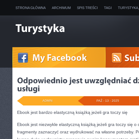
STRONA GŁÓWNA
ARCHIWUM
SPIS TREŚCI
TAGI
TURYSTYKA
ADMIN
PAŹ - 13 - 2025
Ebook jest bardzo elastyczną książką jeżeli gra toczy się
Ebook jest niezwykle elastyczną książką jeżeli gra toczy się o
fragmenty zaznaczyć oraz wydrukować na własne potrzeby. P