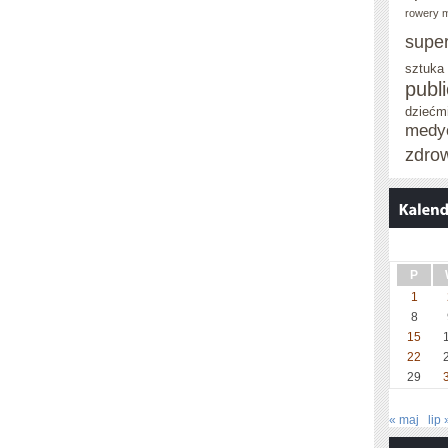
rowery m
supe
sztuka
publ
dziećm
medy
zdro
P
1
8
15
22
29
« maj
lip 