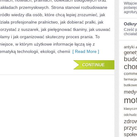
firmach, hotelach, pralniach, obiektach usługowych oraz
W
Witajci
zakładach przemysłowych. Strona stanowi rozbudowane
poświęc
agroturys
PRANIU
źródło wiedzy dla osób, które chcą lepiej zrozumieć, jak
działa profesjonalne pralnictwo, jak dobierać pralki, jak
Odkry
korzystać z suszarek, jak pielęgnować tkaniny, jak usuwać
Cześć p
chciałab
plamy i jak organizować skuteczny proces prania. To
miejsce, w którym użytkowe informacje łączą się z
antyki
tematyką technologii, ekologii, chemii
[ Read More ]
genet
bud
CONTINUE
cho
comme
farmacja
butikowe
medy
mot
klasycz
odchudz
zdro
przy
społe