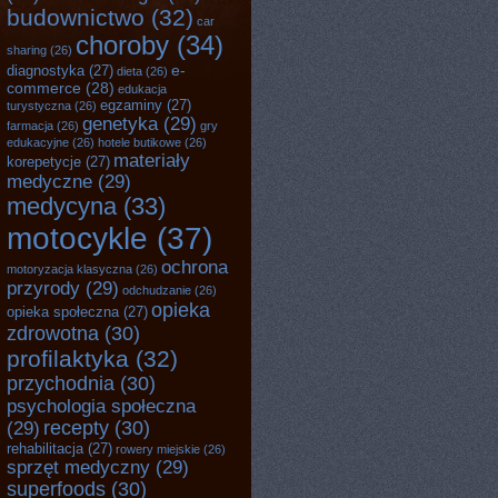
budownictwo
(32)
car
choroby
(34)
sharing
(26)
e-
diagnostyka
(27)
dieta
(26)
commerce
(28)
edukacja
egzaminy
(27)
turystyczna
(26)
genetyka
(29)
farmacja
(26)
gry
edukacyjne
(26)
hotele butikowe
(26)
materiały
korepetycje
(27)
medyczne
(29)
medycyna
(33)
motocykle
(37)
ochrona
motoryzacja klasyczna
(26)
przyrody
(29)
odchudzanie
(26)
opieka
opieka społeczna
(27)
zdrowotna
(30)
profilaktyka
(32)
przychodnia
(30)
psychologia społeczna
recepty
(30)
(29)
rehabilitacja
(27)
rowery miejskie
(26)
sprzęt medyczny
(29)
superfoods
(30)