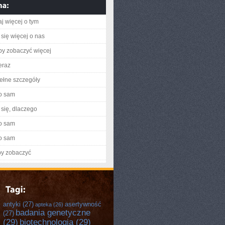
aj więcej o tym
się więcej o nas
aby zobaczyć więcej
eraz
ełne szczegóły
o sam
się, dlaczego
o sam
o sam
by zobaczyć
antyki
(27)
asertywność
apteka
(26)
badania genetyczne
(27)
(29)
biotechnologia
(29)