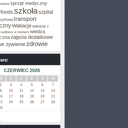
sprzęt medyczny
iejskie
szkoła
rfoods
szpital
transport
 cyfrowa
iczny
Wakacje
wakacje z
wiedza
i
wellness w hotelach
zajęcia dodatkowe
czna
zdrowie
we żywienie
CZERWIEC 2026
W
Ś
C
P
S
N
2
3
4
5
6
7
9
10
11
12
13
14
16
17
18
19
20
21
23
24
25
26
27
28
30
»