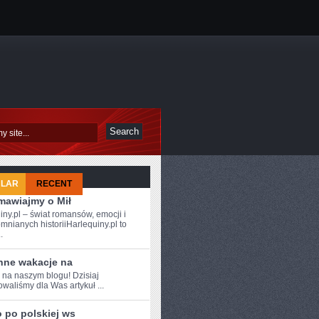
ULAR
RECENT
mawiajmy o Mił
iny.pl – świat romansów, emocji i
mnianych historiiHarlequiny.pl to
.
nne wakacje na
 na ​naszym blogu!‍ Dzisiaj
waliśmy​ dla Was artykuł‍ ...
 po polskiej ws