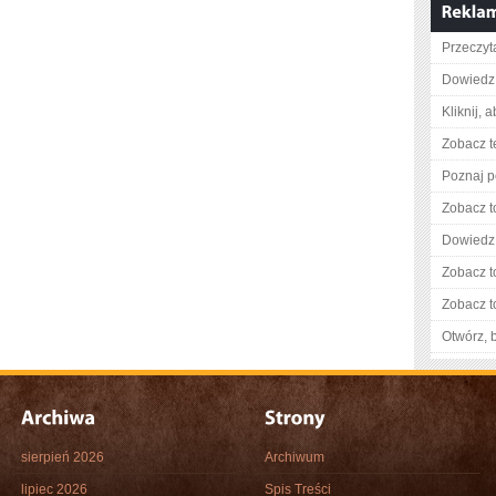
Przeczyt
Dowiedz 
Kliknij, 
Zobacz t
Poznaj p
Zobacz t
Dowiedz 
Zobacz t
Zobacz t
Otwórz, 
sierpień 2026
Archiwum
lipiec 2026
Spis Treści