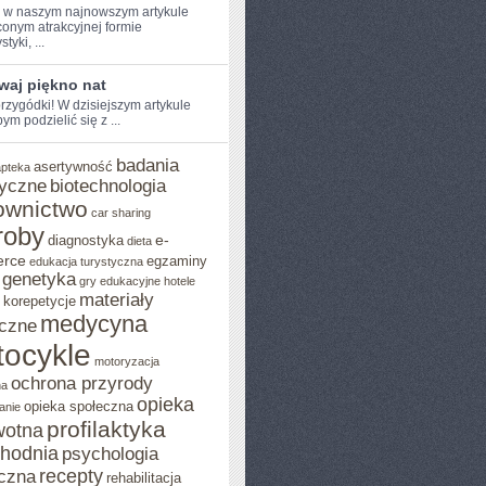
e w naszym najnowszym artykule
onym atrakcyjnej formie
tyki, ...
waj piękno nat
rzygódki! W dzisiejszym artykule⁢
ym podzielić ⁢się z ...
badania
asertywność
apteka
yczne
biotechnologia
ownictwo
car sharing
roby
e-
diagnostyka
dieta
rce
egzaminy
edukacja turystyczna
genetyka
gry edukacyjne
hotele
materiały
korepetycje
medycyna
czne
ocykle
motoryzacja
ochrona przyrody
na
opieka
opieka społeczna
anie
profilaktyka
wotna
chodnia
psychologia
recepty
czna
rehabilitacja