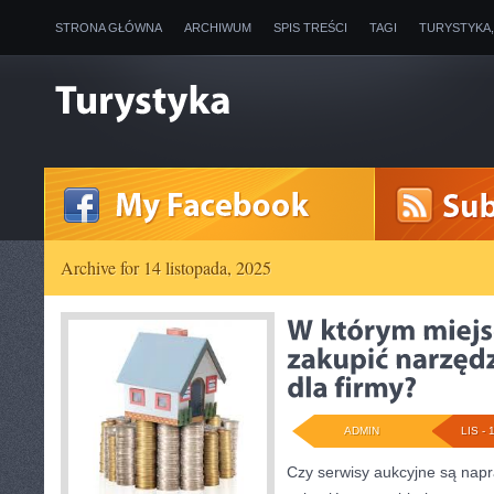
STRONA GŁÓWNA
ARCHIWUM
SPIS TREŚCI
TAGI
TURYSTYKA
Archive for 14 listopada, 2025
ADMIN
LIS - 
Czy serwisy aukcyjne są na