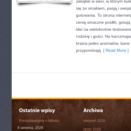
zakątek w sieci, w którym kul
się ze smakiem, pasją i swoj
gotowania. To strona internet
cenią smaczne posiłki, gotuj
idei na wielokrotnie testowan
rodzinę i gości. Na karczmaja
kraina pełen aromatów, barw i
przypominają
[ Read More ]
Porozmawiajmy o Miłości
sierpień 2026
6 sierpnia, 2026
lipiec 2026