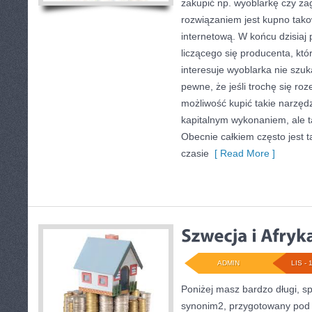
zakupić np. wyoblarkę czy z
rozwiązaniem jest kupno tak
internetową. W końcu dzisia
liczącego się producenta, któr
interesuje wyoblarka nie szuk
pewne, że jeśli trochę się ro
możliwość kupić takie narzędz
kapitalnym wykonaniem, ale t
Obecnie całkiem często jest t
czasie
[ Read More ]
ADMIN
LIS - 
Poniżej masz bardzo długi, s
synonim2, przygotowany pod