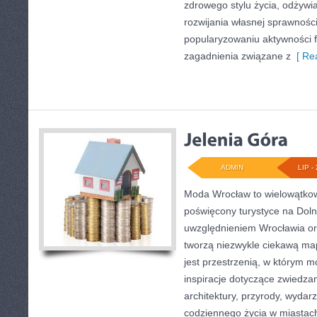
zdrowego stylu życia, odżyw
rozwijania własnej sprawności
popularyzowaniu aktywności f
zagadnienia związane z
[ Rea
ADMIN
LIP - 
Moda Wrocław to wielowątkow
poświęcony turystyce na Dol
uwzględnieniem Wrocławia or
tworzą niezwykle ciekawą mapę
jest przestrzenią, w którym m
inspiracje dotyczące zwiedzania
architektury, przyrody, wydarz
codziennego życia w miastac