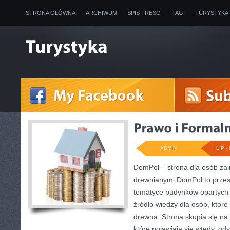
STRONA GŁÓWNA
ARCHIWUM
SPIS TREŚCI
TAGI
TURYSTYKA
ADMIN
LIP - 
DomPol – strona dla osób z
drewnianymi DomPol to przes
tematyce budynków opartych n
źródło wiedzy dla osób, które
drewna. Strona skupia się na
które pojawiają się wtedy, gd