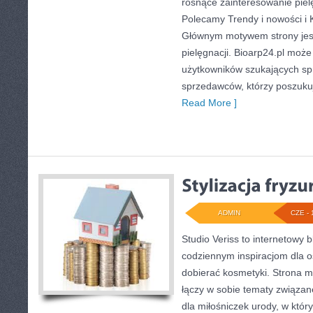
rosnące zainteresowanie pielę
Polecamy Trendy i nowości i 
Głównym motywem strony jest
pielęgnacji. Bioarp24.pl moż
użytkowników szukających sp
sprzedawców, którzy poszuku
Read More ]
ADMIN
CZE - 
Studio Veriss to internetowy 
codziennym inspiracjom dla o
dobierać kosmetyki. Strona m
łączy w sobie tematy związan
dla miłośniczek urody, w kt