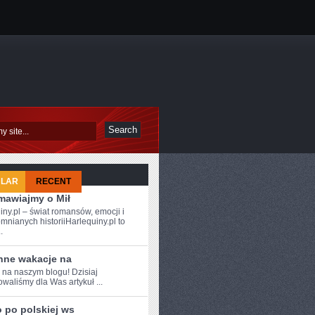
ULAR
RECENT
mawiajmy o Mił
iny.pl – świat romansów, emocji i
mnianych historiiHarlequiny.pl to
.
nne wakacje na
 na ​naszym blogu!‍ Dzisiaj
waliśmy​ dla Was artykuł‍ ...
 po polskiej ws