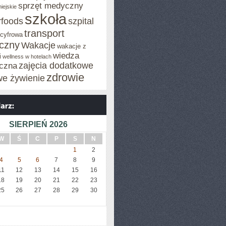
sprzęt medyczny
iejskie
szkoła
rfoods
szpital
transport
 cyfrowa
iczny
Wakacje
wakacje z
wiedza
i
wellness w hotelach
zajęcia dodatkowe
czna
zdrowie
we żywienie
SIERPIEŃ 2026
W
Ś
C
P
S
N
1
2
4
5
6
7
8
9
11
12
13
14
15
16
18
19
20
21
22
23
25
26
27
28
29
30