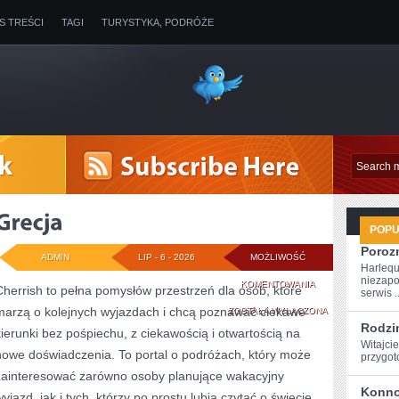
IS TREŚCI
TAGI
TURYSTYKA, PODRÓŻE
POP
Poroz
ADMIN
LIP - 6 - 2026
MOŻLIWOŚĆ
Harlequ
niezapo
GRECJA
KOMENTOWANIA
Cherrish to pełna pomysłów przestrzeń dla osób, które
serwis ..
marzą o kolejnych wyjazdach i chcą poznawać ciekawe
ZOSTAŁA WYŁĄCZONA
Rodzi
kierunki bez pośpiechu, z ciekawością i otwartością na
Witajcie
nowe doświadczenia. To portal o podróżach, który może
przygoto
zainteresować zarówno osoby planujące wakacyjny
Konno
yjazd, jak i tych, którzy po prostu lubią czytać o świecie,