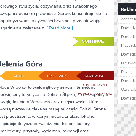
zdrowego stylu życia, odżywiania oraz świadomego
rozwijania własnej sprawności. Serwis koncentruje się na
Zobacz t
popularyzowaniu aktywności fizycznej, przedstawiając
zagadnienia związane z
[ Read More ]
Dowiedz 
Dowiedz 
CONTINUE
Przeczyta
Dowiedz 
Nie zwlek
Poznaj n
ADMIN
LIP - 2 - 2026
MOŻLIWOŚĆ
Dowiedz 
JELENIA
KOMENTOWANIA
Moda Wrocław to wielowątkowy serwis internetowy
Otwórz, 
poświęcony turystyce na Dolnym Śląsku, ze szczególnym
GÓRA
ZOSTAŁA WYŁĄCZONA
Dowiedz 
uwzględnieniem Wrocławia oraz miejscowości, które
tworzą niezwykle ciekawą mapę tej części Polski. Strona
jest przestrzenią, w którym można znaleźć lokalne
nspiracje dotyczące zwiedzania, historii, kultury,
architektury, przyrody, wydarzeń, rekreacji oraz