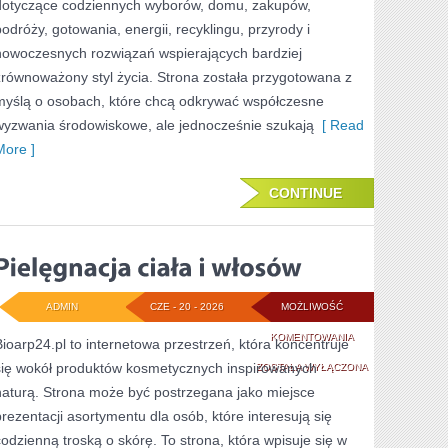
dotyczące codziennych wyborów, domu, zakupów,
podróży, gotowania, energii, recyklingu, przyrody i
nowoczesnych rozwiązań wspierających bardziej
zrównoważony styl życia. Strona została przygotowana z
myślą o osobach, które chcą odkrywać współczesne
wyzwania środowiskowe, ale jednocześnie szukają
[ Read
More ]
CONTINUE
ADMIN
CZE - 20 - 2026
MOŻLIWOŚĆ
PIELĘGNACJA
KOMENTOWANIA
Bioarp24.pl to internetowa przestrzeń, która koncentruje
się wokół produktów kosmetycznych inspirowanych
CIAŁA
ZOSTAŁA WYŁĄCZONA
naturą. Strona może być postrzegana jako miejsce
I
prezentacji asortymentu dla osób, które interesują się
WŁOSÓW
codzienną troską o skórę. To strona, która wpisuje się w