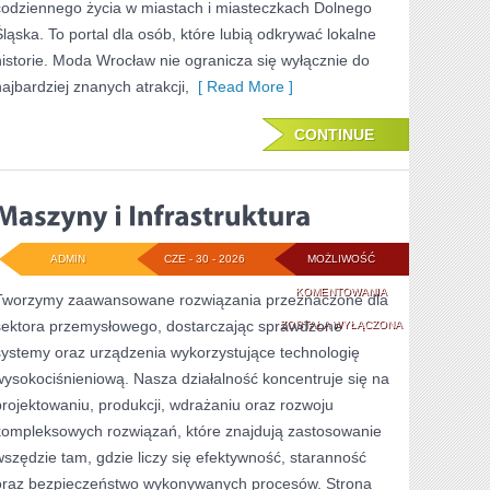
codziennego życia w miastach i miasteczkach Dolnego
Śląska. To portal dla osób, które lubią odkrywać lokalne
historie. Moda Wrocław nie ogranicza się wyłącznie do
najbardziej znanych atrakcji,
[ Read More ]
CONTINUE
ADMIN
CZE - 30 - 2026
MOŻLIWOŚĆ
MASZYNY
KOMENTOWANIA
Tworzymy zaawansowane rozwiązania przeznaczone dla
sektora przemysłowego, dostarczając sprawdzone
I
ZOSTAŁA WYŁĄCZONA
systemy oraz urządzenia wykorzystujące technologię
INFRASTRUKTURA
wysokociśnieniową. Nasza działalność koncentruje się na
projektowaniu, produkcji, wdrażaniu oraz rozwoju
kompleksowych rozwiązań, które znajdują zastosowanie
wszędzie tam, gdzie liczy się efektywność, staranność
oraz bezpieczeństwo wykonywanych procesów. Strona