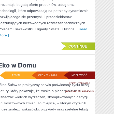
prezentuje bogatą ofertę produktów, usług oraz
technologii, które odpowiadają na potrzeby dynamicznie
rozwijającego się przemysłu i przedsiębiorstw
poszukujących niezawodnych rozwiązań technicznych.
Polecam Ciekawostki i Giganty Świata i Historia
[ Read
More ]
CONTINUE
ADMIN
CZE - 27 - 2026
MOŻLIWOŚĆ
EKO
KOMENTOWANIA
Ekos-Sułów to praktyczny serwis poświęcony życiu bliżej
natury, który pokazuje, że troska o planetę nie musi
W
ZOSTAŁA WYŁĄCZONA
oznaczać wielkich wyrzeczeń, skomplikowanych decyzji
DOMU
ani kosztownych zmian. To miejsce, w którym czytelnik
może znaleźć wskazówki, przykłady oraz rzetelne teksty