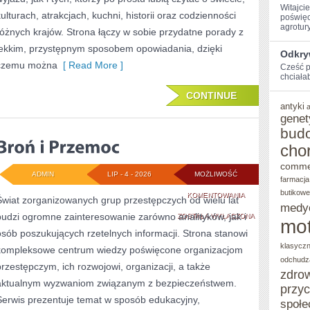
Witajci
kulturach, atrakcjach, kuchni, historii oraz codzienności
poświęc
agroturys
różnych krajów. Strona łączy w sobie przydatne porady z
lekkim, przystępnym sposobem opowiadania, dzięki
Odkry
czemu można
[ Read More ]
Cześć p
chciałab
CONTINUE
antyki
genet
bud
cho
comme
ADMIN
LIP - 4 - 2026
MOŻLIWOŚĆ
farmacja
butikowe
BROŃ
KOMENTOWANIA
Świat zorganizowanych grup przestępczych od wielu lat
medy
budzi ogromne zainteresowanie zarówno analityków, jak i
I
ZOSTAŁA WYŁĄCZONA
mot
osób poszukujących rzetelnych informacji. Strona stanowi
PRZEMOC
klasycz
kompleksowe centrum wiedzy poświęcone organizacjom
odchudz
przestępczym, ich rozwojowi, organizacji, a także
zdro
aktualnym wyzwaniom związanym z bezpieczeństwem.
przy
Serwis prezentuje temat w sposób edukacyjny,
społe