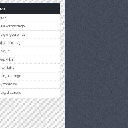
eraz
się wszystkiego
się więcej o nas
j całość tutaj
się, jak
aj, kliknij
owe fakty
się, dlaczego
by zobaczyć
się, dlaczego