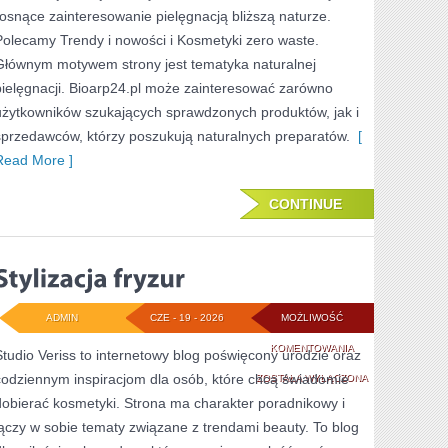
rosnące zainteresowanie pielęgnacją bliższą naturze.
Polecamy Trendy i nowości i Kosmetyki zero waste.
Głównym motywem strony jest tematyka naturalnej
pielęgnacji. Bioarp24.pl może zainteresować zarówno
użytkowników szukających sprawdzonych produktów, jak i
sprzedawców, którzy poszukują naturalnych preparatów.
[
Read More ]
CONTINUE
ADMIN
CZE - 19 - 2026
MOŻLIWOŚĆ
STYLIZACJA
KOMENTOWANIA
Studio Veriss to internetowy blog poświęcony urodzie oraz
codziennym inspiracjom dla osób, które chcą świadomie
FRYZUR
ZOSTAŁA WYŁĄCZONA
dobierać kosmetyki. Strona ma charakter poradnikowy i
łączy w sobie tematy związane z trendami beauty. To blog