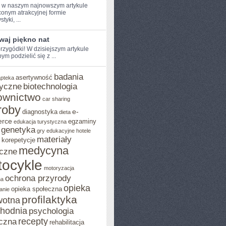
e w naszym najnowszym artykule
onym atrakcyjnej formie
tyki, ...
waj piękno nat
rzygódki! W dzisiejszym artykule⁢
ym podzielić ⁢się z ...
badania
asertywność
apteka
yczne
biotechnologia
ownictwo
car sharing
roby
e-
diagnostyka
dieta
rce
egzaminy
edukacja turystyczna
genetyka
gry edukacyjne
hotele
materiały
korepetycje
medycyna
czne
ocykle
motoryzacja
ochrona przyrody
na
opieka
opieka społeczna
anie
profilaktyka
wotna
chodnia
psychologia
recepty
czna
rehabilitacja