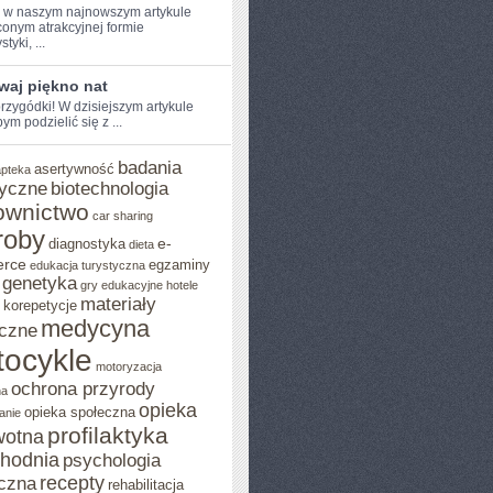
e w naszym najnowszym artykule
onym atrakcyjnej formie
tyki, ...
waj piękno nat
rzygódki! W dzisiejszym artykule⁢
ym podzielić ⁢się z ...
badania
asertywność
apteka
yczne
biotechnologia
ownictwo
car sharing
roby
e-
diagnostyka
dieta
rce
egzaminy
edukacja turystyczna
genetyka
gry edukacyjne
hotele
materiały
korepetycje
medycyna
czne
ocykle
motoryzacja
ochrona przyrody
na
opieka
opieka społeczna
anie
profilaktyka
wotna
chodnia
psychologia
recepty
czna
rehabilitacja