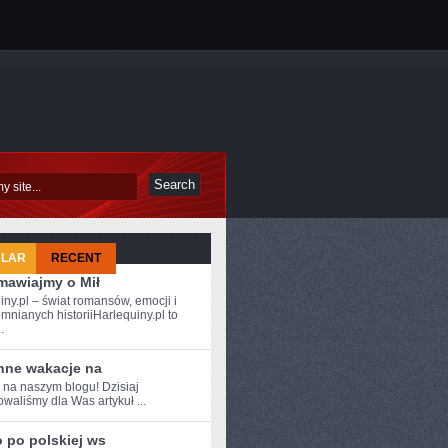
ULAR
RECENT
mawiajmy o Mił
iny.pl – świat romansów, emocji i
mnianych historiiHarlequiny.pl to
.
nne wakacje na
 na ​naszym blogu!‍ Dzisiaj
waliśmy​ dla Was artykuł‍ ...
 po polskiej ws