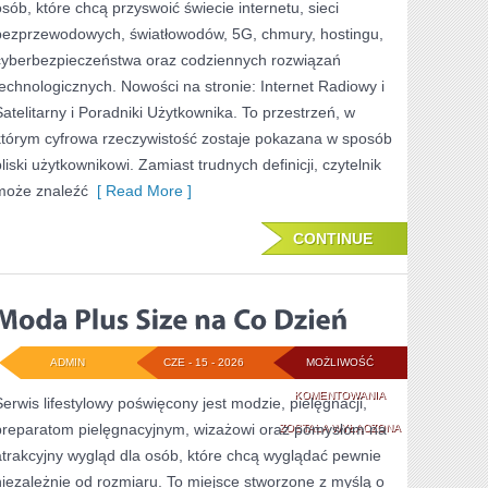
osób, które chcą przyswoić świecie internetu, sieci
bezprzewodowych, światłowodów, 5G, chmury, hostingu,
cyberbezpieczeństwa oraz codziennych rozwiązań
technologicznych. Nowości na stronie: Internet Radiowy i
Satelitarny i Poradniki Użytkownika. To przestrzeń, w
którym cyfrowa rzeczywistość zostaje pokazana w sposób
bliski użytkownikowi. Zamiast trudnych definicji, czytelnik
może znaleźć
[ Read More ]
CONTINUE
ADMIN
CZE - 15 - 2026
MOŻLIWOŚĆ
MODA
KOMENTOWANIA
Serwis lifestylowy poświęcony jest modzie, pielęgnacji,
preparatom pielęgnacyjnym, wizażowi oraz pomysłom na
PLUS
ZOSTAŁA WYŁĄCZONA
atrakcyjny wygląd dla osób, które chcą wyglądać pewnie
SIZE
niezależnie od rozmiaru. To miejsce stworzone z myślą o