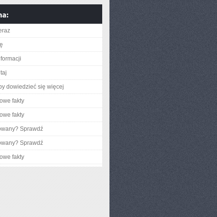
eraz
ię
nformacji
taj
aby dowiedzieć się więcej
owe fakty
owe fakty
gowany? Sprawdź
gowany? Sprawdź
owe fakty