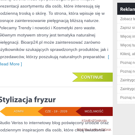
prezentacji asortymentu dla osób, które interesują się
WŁOSÓW
codzienną troską o skórę. To strona, która wpisuje się w
Zobacz t
rosnące zainteresowanie pielęgnacją bliższą naturze.
Polecamy Trendy i nowości i Kosmetyki zero waste.
Zapisz s
Głównym motywem strony jest tematyka naturalnej
Więcej i
pielęgnacji. Bioarp24.pl może zainteresować zarówno
Więcej tu
użytkowników szukających sprawdzonych produktów, jak i
Kliknij, 
sprzedawców, którzy poszukują naturalnych preparatów.
[
Poznaj n
Read More ]
Poznaj n
CONTINUE
Zaintry
Zaintry
Poznaj n
ADMIN
CZE - 19 - 2026
MOŻLIWOŚĆ
STYLIZACJA
KOMENTOWANIA
Studio Veriss to internetowy blog poświęcony urodzie oraz
codziennym inspiracjom dla osób, które chcą świadomie
FRYZUR
ZOSTAŁA WYŁĄCZONA