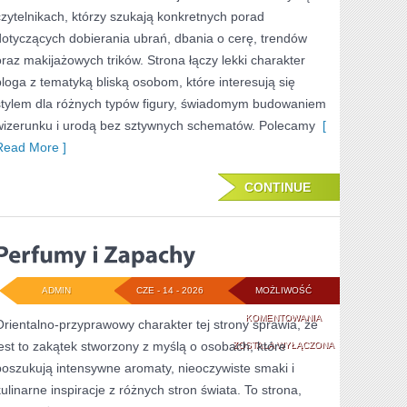
NA
czytelnikach, którzy szukają konkretnych porad
CO
dotyczących dobierania ubrań, dbania o cerę, trendów
oraz makijażowych trików. Strona łączy lekki charakter
DZIEŃ
bloga z tematyką bliską osobom, które interesują się
stylem dla różnych typów figury, świadomym budowaniem
wizerunku i urodą bez sztywnych schematów. Polecamy
[
Read More ]
CONTINUE
ADMIN
CZE - 14 - 2026
MOŻLIWOŚĆ
PERFUMY
KOMENTOWANIA
Orientalno-przyprawowy charakter tej strony sprawia, że
jest to zakątek stworzony z myślą o osobach, które
I
ZOSTAŁA WYŁĄCZONA
poszukują intensywne aromaty, nieoczywiste smaki i
ZAPACHY
kulinarne inspiracje z różnych stron świata. To strona,