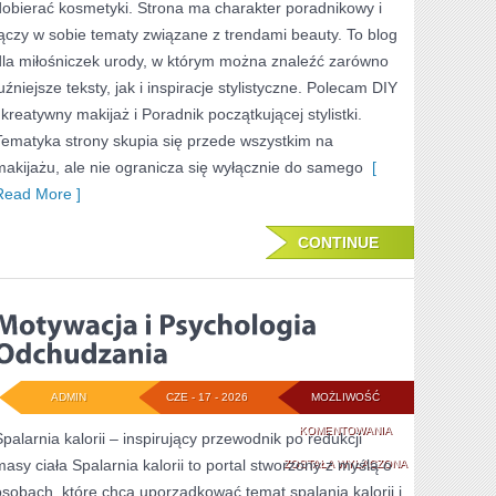
dobierać kosmetyki. Strona ma charakter poradnikowy i
łączy w sobie tematy związane z trendami beauty. To blog
dla miłośniczek urody, w którym można znaleźć zarówno
uźniejsze teksty, jak i inspiracje stylistyczne. Polecam DIY
i kreatywny makijaż i Poradnik początkującej stylistki.
Tematyka strony skupia się przede wszystkim na
makijażu, ale nie ogranicza się wyłącznie do samego
[
Read More ]
CONTINUE
ADMIN
CZE - 17 - 2026
MOŻLIWOŚĆ
MOTYWACJA
KOMENTOWANIA
Spalarnia kalorii – inspirujący przewodnik po redukcji
masy ciała Spalarnia kalorii to portal stworzony z myślą o
I
ZOSTAŁA WYŁĄCZONA
osobach, które chcą uporządkować temat spalania kalorii i
PSYCHOLOGIA