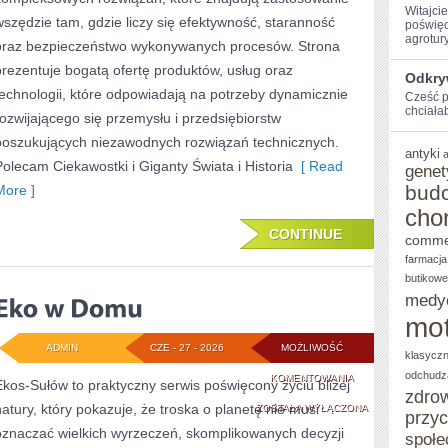
Witajci
wszędzie tam, gdzie liczy się efektywność, staranność
poświęc
agroturys
oraz bezpieczeństwo wykonywanych procesów. Strona
prezentuje bogatą ofertę produktów, usług oraz
Odkry
technologii, które odpowiadają na potrzeby dynamicznie
Cześć p
chciałab
rozwijającego się przemysłu i przedsiębiorstw
poszukujących niezawodnych rozwiązań technicznych.
antyki
Polecam Ciekawostki i Giganty Świata i Historia
[ Read
genet
bud
More ]
cho
CONTINUE
comme
farmacja
butikowe
medy
mot
ADMIN
CZE - 27 - 2026
MOŻLIWOŚĆ
klasycz
odchudz
EKO
KOMENTOWANIA
Ekos-Sułów to praktyczny serwis poświęcony życiu bliżej
zdro
natury, który pokazuje, że troska o planetę nie musi
W
ZOSTAŁA WYŁĄCZONA
przy
oznaczać wielkich wyrzeczeń, skomplikowanych decyzji
społe
DOMU