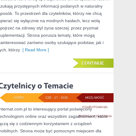
szukają przystępnych informacji podanych w naturalny
ODCHUDZANIA
sposób. To przestrzeń dla czytelników, którzy nie chcą
opierać się wyłącznie na modnych hasłach, lecz wolą
spojrzeć na zdrowy styl życia szerzej: przez pryzmat
suplementacji. Strona porusza tematy, które mogą
zainteresować zarówno osoby szukające podstaw, jak i
ych, którzy
[ Read More ]
CONTINUE
ADMIN
CZE - 17 - 2026
MOŻLIWOŚĆ
CZYTELNICY
KOMENTOWANIA
Internat.com.pl to interesujący portal poświęcony
technologiom online oraz wszystkim zagadnieniom, które
O
ZOSTAŁA WYŁĄCZONA
łączą się z codziennym korzystaniem z urządzeń
TEMACIE
mobilnych. Strona może być pomocnym miejscem dla