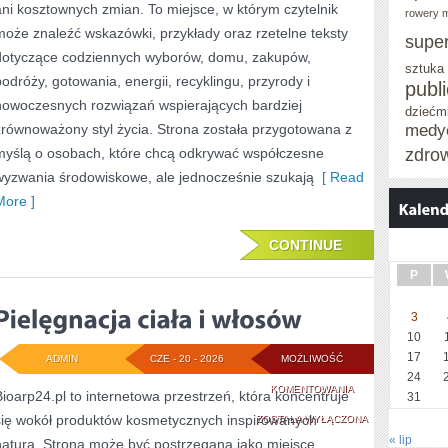
ani kosztownych zmian. To miejsce, w którym czytelnik
rowery m
może znaleźć wskazówki, przykłady oraz rzetelne teksty
supe
dotyczące codziennych wyborów, domu, zakupów,
sztuka
podróży, gotowania, energii, recyklingu, przyrody i
publ
nowoczesnych rozwiązań wspierających bardziej
dziećm
zrównoważony styl życia. Strona została przygotowana z
medy
myślą o osobach, które chcą odkrywać współczesne
zdro
wyzwania środowiskowe, ale jednocześnie szukają
[ Read
More ]
CONTINUE
P
3
10
17
ADMIN
CZE - 20 - 2026
MOŻLIWOŚĆ
24
PIELĘGNACJA
KOMENTOWANIA
Bioarp24.pl to internetowa przestrzeń, która koncentruje
31
się wokół produktów kosmetycznych inspirowanych
CIAŁA
ZOSTAŁA WYŁĄCZONA
« lip
naturą. Strona może być postrzegana jako miejsce
I