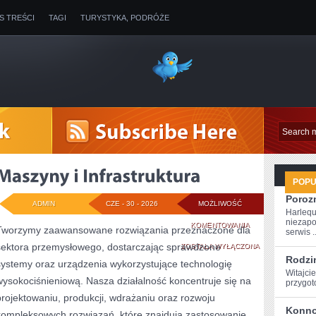
IS TREŚCI
TAGI
TURYSTYKA, PODRÓŻE
POP
Poroz
ADMIN
CZE - 30 - 2026
MOŻLIWOŚĆ
Harlequ
niezapo
MASZYNY
KOMENTOWANIA
Tworzymy zaawansowane rozwiązania przeznaczone dla
serwis ..
sektora przemysłowego, dostarczając sprawdzone
I
ZOSTAŁA WYŁĄCZONA
Rodzi
systemy oraz urządzenia wykorzystujące technologię
INFRASTRUKTURA
Witajcie
wysokociśnieniową. Nasza działalność koncentruje się na
przygoto
projektowaniu, produkcji, wdrażaniu oraz rozwoju
Konno
kompleksowych rozwiązań, które znajdują zastosowanie