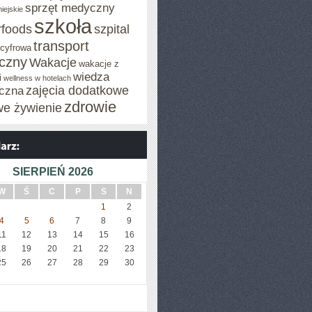
sprzęt medyczny
iejskie
szkoła
rfoods
szpital
transport
 cyfrowa
iczny
Wakacje
wakacje z
wiedza
i
wellness w hotelach
zajęcia dodatkowe
czna
zdrowie
we żywienie
SIERPIEŃ 2026
W
Ś
C
P
S
N
1
2
4
5
6
7
8
9
11
12
13
14
15
16
18
19
20
21
22
23
25
26
27
28
29
30