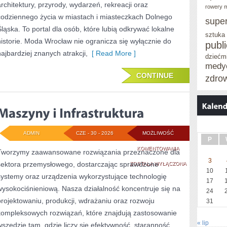
architektury, przyrody, wydarzeń, rekreacji oraz
rowery m
codziennego życia w miastach i miasteczkach Dolnego
supe
Śląska. To portal dla osób, które lubią odkrywać lokalne
sztuka
historie. Moda Wrocław nie ogranicza się wyłącznie do
publ
najbardziej znanych atrakcji,
[ Read More ]
dziećm
medy
CONTINUE
zdro
ADMIN
CZE - 30 - 2026
MOŻLIWOŚĆ
P
MASZYNY
KOMENTOWANIA
Tworzymy zaawansowane rozwiązania przeznaczone dla
3
sektora przemysłowego, dostarczając sprawdzone
I
ZOSTAŁA WYŁĄCZONA
10
systemy oraz urządzenia wykorzystujące technologię
INFRASTRUKTURA
17
wysokociśnieniową. Nasza działalność koncentruje się na
24
projektowaniu, produkcji, wdrażaniu oraz rozwoju
31
kompleksowych rozwiązań, które znajdują zastosowanie
« lip
wszędzie tam, gdzie liczy się efektywność, staranność