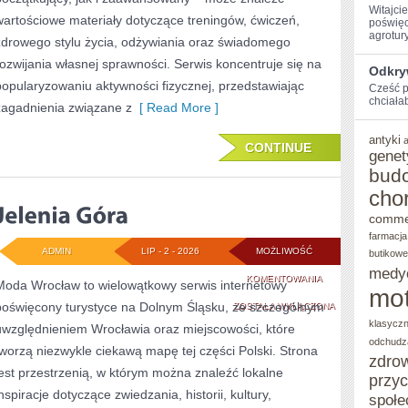
Witajci
wartościowe materiały dotyczące treningów, ćwiczeń,
poświęc
agroturys
zdrowego stylu życia, odżywiania oraz świadomego
rozwijania własnej sprawności. Serwis koncentruje się na
Odkry
popularyzowaniu aktywności fizycznej, przedstawiając
Cześć p
chciałab
zagadnienia związane z
[ Read More ]
antyki
CONTINUE
genet
bud
cho
comme
farmacja
ADMIN
LIP - 2 - 2026
MOŻLIWOŚĆ
butikowe
medy
JELENIA
KOMENTOWANIA
Moda Wrocław to wielowątkowy serwis internetowy
mot
poświęcony turystyce na Dolnym Śląsku, ze szczególnym
GÓRA
ZOSTAŁA WYŁĄCZONA
klasycz
uwzględnieniem Wrocławia oraz miejscowości, które
odchudz
tworzą niezwykle ciekawą mapę tej części Polski. Strona
zdro
jest przestrzenią, w którym można znaleźć lokalne
przy
nspiracje dotyczące zwiedzania, historii, kultury,
społe