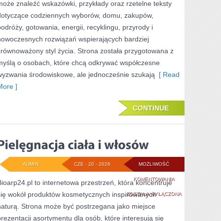
może znaleźć wskazówki, przykłady oraz rzetelne teksty
dotyczące codziennych wyborów, domu, zakupów,
podróży, gotowania, energii, recyklingu, przyrody i
nowoczesnych rozwiązań wspierających bardziej
zrównoważony styl życia. Strona została przygotowana z
myślą o osobach, które chcą odkrywać współczesne
wyzwania środowiskowe, ale jednocześnie szukają
[ Read
More ]
CONTINUE
ADMIN
CZE - 20 - 2026
MOŻLIWOŚĆ
PIELĘGNACJA
KOMENTOWANIA
Bioarp24.pl to internetowa przestrzeń, która koncentruje
się wokół produktów kosmetycznych inspirowanych
CIAŁA
ZOSTAŁA WYŁĄCZONA
naturą. Strona może być postrzegana jako miejsce
I
prezentacji asortymentu dla osób, które interesują się