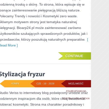
WŁOSÓW
codzienną troską o skórę. To strona, która wpisuje się w
rosnące zainteresowanie pielęgnacją bliższą naturze.
Polecamy Trendy i nowości i Kosmetyki zero waste.
Głównym motywem strony jest tematyka naturalnej
pielęgnacji. Bioarp24.pl może zainteresować zarówno
użytkowników szukających sprawdzonych produktów, jak i
sprzedawców, którzy poszukują naturalnych preparatów.
[
Read More ]
CONTINUE
ADMIN
CZE - 19 - 2026
MOŻLIWOŚĆ
STYLIZACJA
KOMENTOWANIA
Studio Veriss to internetowy blog poświęcony urodzie oraz
codziennym inspiracjom dla osób, które chcą świadomie
FRYZUR
ZOSTAŁA WYŁĄCZONA
dobierać kosmetyki. Strona ma charakter poradnikowy i