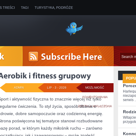
IS TREŚCI
TAGI
TURYSTYKA, PODRÓŻE
POP
Poroz
ADMIN
LIP - 3 - 2026
MOŻLIWOŚĆ
Harlequ
niezapo
AEROBIK
KOMENTOWANIA
Sport i aktywność fizyczna to znacznie więcej niż tylko
serwis ..
regularne ćwiczenia. To styl życia, sposób dbania o
I
ZOSTAŁA WYŁĄCZONA
Rodzi
zdrowie, dobre samopoczucie oraz codzienną energię.
FITNESS
Witajcie
Strona poświęcona tej tematyce stanowi rozbudowane
przygoto
GRUPOWY
bazę porad, w którym każdy miłośnik ruchu – zarówno
Konno
początkujący, jak i zaawansowany – może znaleźć