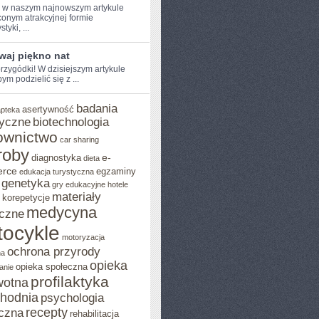
e w naszym najnowszym artykule
onym atrakcyjnej formie
tyki, ...
waj piękno nat
rzygódki! W dzisiejszym artykule⁢
ym podzielić ⁢się z ...
badania
asertywność
apteka
yczne
biotechnologia
ownictwo
car sharing
roby
e-
diagnostyka
dieta
rce
egzaminy
edukacja turystyczna
genetyka
gry edukacyjne
hotele
materiały
korepetycje
medycyna
czne
ocykle
motoryzacja
ochrona przyrody
na
opieka
opieka społeczna
anie
profilaktyka
wotna
chodnia
psychologia
recepty
czna
rehabilitacja