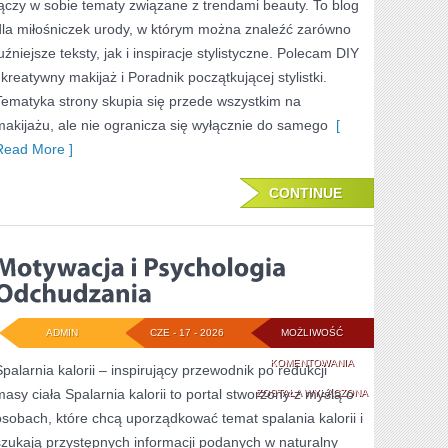
łączy w sobie tematy związane z trendami beauty. To blog
dla miłośniczek urody, w którym można znaleźć zarówno
uźniejsze teksty, jak i inspiracje stylistyczne. Polecam DIY
i kreatywny makijaż i Poradnik początkującej stylistki.
Tematyka strony skupia się przede wszystkim na
makijażu, ale nie ogranicza się wyłącznie do samego
[
Read More ]
CONTINUE
ADMIN
CZE - 17 - 2026
MOŻLIWOŚĆ
MOTYWACJA
KOMENTOWANIA
Spalarnia kalorii – inspirujący przewodnik po redukcji
masy ciała Spalarnia kalorii to portal stworzony z myślą o
I
ZOSTAŁA WYŁĄCZONA
osobach, które chcą uporządkować temat spalania kalorii i
PSYCHOLOGIA
szukają przystępnych informacji podanych w naturalny