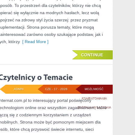
ODCHUDZANIA
sposób. To przestrzeń dla czytelników, którzy nie chcą
opierać się wyłącznie na modnych hasłach, lecz wolą
spojrzeć na zdrowy styl życia szerzej: przez pryzmat
suplementacji. Strona porusza tematy, które mogą
zainteresować zarówno osoby szukające podstaw, jak i
ych, którzy
[ Read More ]
CONTINUE
ADMIN
CZE - 17 - 2026
MOŻLIWOŚĆ
CZYTELNICY
KOMENTOWANIA
Internat.com.pl to interesujący portal poświęcony
technologiom online oraz wszystkim zagadnieniom, które
O
ZOSTAŁA WYŁĄCZONA
łączą się z codziennym korzystaniem z urządzeń
TEMACIE
mobilnych. Strona może być pomocnym miejscem dla
osób, które chcą przyswoić świecie internetu, sieci