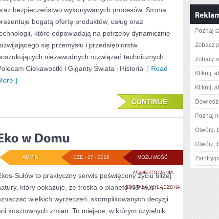
oraz bezpieczeństwo wykonywanych procesów. Strona
prezentuje bogatą ofertę produktów, usług oraz
Poznaj s
technologii, które odpowiadają na potrzeby dynamicznie
rozwijającego się przemysłu i przedsiębiorstw
Zobacz pe
poszukujących niezawodnych rozwiązań technicznych.
Zobacz w
Polecam Ciekawostki i Giganty Świata i Historia
[ Read
Kliknij, 
More ]
Kliknij, 
CONTINUE
Dowiedz 
Poznaj n
Otwórz, 
Otwórz, 
ADMIN
CZE - 27 - 2026
MOŻLIWOŚĆ
Zaintry
EKO
KOMENTOWANIA
Ekos-Sułów to praktyczny serwis poświęcony życiu bliżej
natury, który pokazuje, że troska o planetę nie musi
W
ZOSTAŁA WYŁĄCZONA
oznaczać wielkich wyrzeczeń, skomplikowanych decyzji
DOMU
ani kosztownych zmian. To miejsce, w którym czytelnik