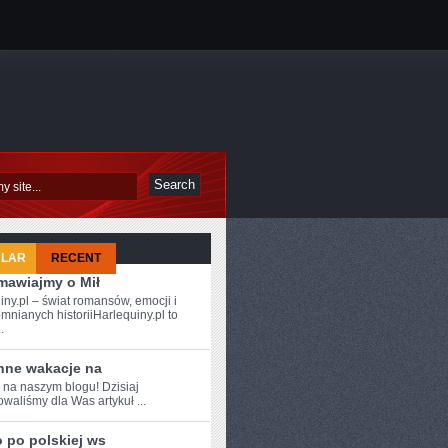
ULAR
RECENT
mawiajmy o Mił
iny.pl – świat romansów, emocji i
mnianych historiiHarlequiny.pl to
.
nne wakacje na
 na ​naszym blogu!‍ Dzisiaj
waliśmy​ dla Was artykuł‍ ...
 po polskiej ws