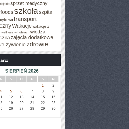
sprzęt medyczny
iejskie
szkoła
rfoods
szpital
transport
 cyfrowa
iczny
Wakacje
wakacje z
wiedza
i
wellness w hotelach
zajęcia dodatkowe
czna
zdrowie
we żywienie
SIERPIEŃ 2026
W
Ś
C
P
S
N
1
2
4
5
6
7
8
9
11
12
13
14
15
16
18
19
20
21
22
23
25
26
27
28
29
30