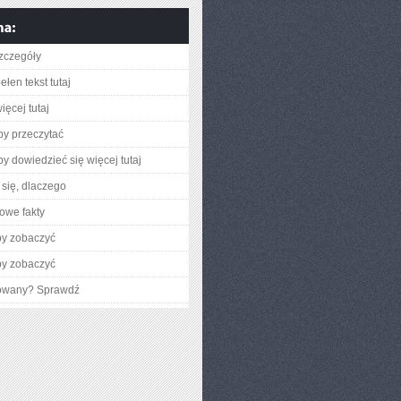
zczegóły
łen tekst tutaj
ięcej tutaj
aby przeczytać
aby dowiedzieć się więcej tutaj
się, dlaczego
owe fakty
by zobaczyć
by zobaczyć
gowany? Sprawdź