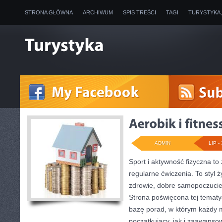
STRONA GŁÓWNA
ARCHIWUM
SPIS TREŚCI
TAGI
TURYSTYKA
ADMIN
LIP - 
Sport i aktywność fizyczna to 
regularne ćwiczenia. To styl 
zdrowie, dobre samopoczucie
Strona poświęcona tej temat
bazę porad, w którym każdy 
początkujący, jak i zaawans