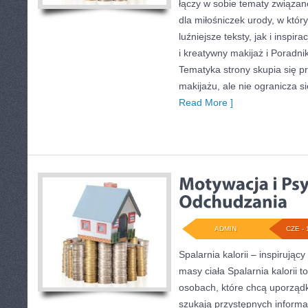
łączy w sobie tematy związan
dla miłośniczek urody, w kt
luźniejsze teksty, jak i inspir
i kreatywny makijaż i Poradnik 
Tematyka strony skupia się p
makijażu, ale nie ogranicza 
Read More ]
ADMIN
CZE - 
Spalarnia kalorii – inspirując
masy ciała Spalarnia kalorii t
osobach, które chcą uporządko
szukają przystępnych informa