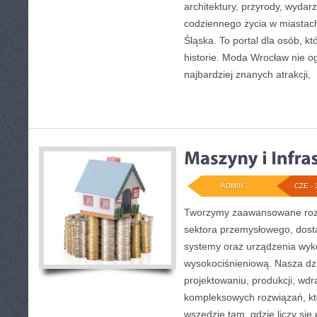
architektury, przyrody, wydarz
codziennego życia w miastac
Śląska. To portal dla osób, kt
historie. Moda Wrocław nie o
najbardziej znanych atrakcji,
[
ADMIN
CZE - 
Tworzymy zaawansowane rozw
sektora przemysłowego, dost
systemy oraz urządzenia wyko
wysokociśnieniową. Nasza dzi
projektowaniu, produkcji, wdr
kompleksowych rozwiązań, kt
wszędzie tam, gdzie liczy się