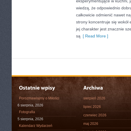
eksperymentujące w kuchni, ja
wiedzą, że odpowiednio dobra
całkowicie odmienić nawet na
strony koncentruje się wokół
jej charakter jest znacznie s
są
[ Read More ]
Porozmawiajmy o Miłości
sierpień 2026
6 sierpnia, 2026
lipiec 2026
Fotografia
czerwiec 2026
5 sierpnia, 2026
maj 2026
Kalendarz Wydarzeń