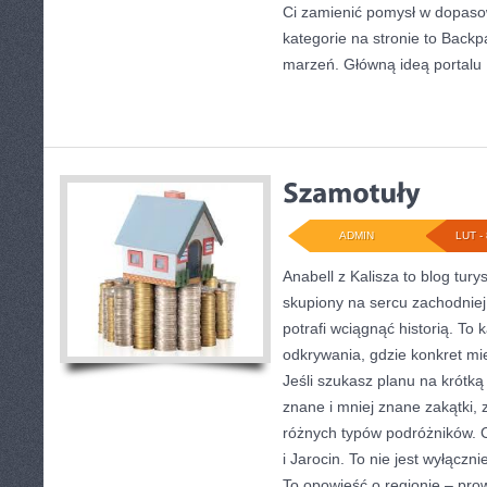
Ci zamienić pomysł w dopas
kategorie na stronie to Backp
marzeń. Główną ideą portalu
ADMIN
LUT - 
Anabell z Kalisza to blog tur
skupiony na sercu zachodniej 
potrafi wciągnąć historią. To 
odkrywania, gdzie konkret mi
Jeśli szukasz planu na krótk
znane i mniej znane zakątki, z
różnych typów podróżników. 
i Jarocin. To nie jest wyłącz
To opowieść o regionie – pr