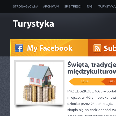
STRONA GŁÓWNA
ARCHIWUM
SPIS TREŚCI
TAGI
TURYSTYKA
ADMIN
LUT - 
PRZEDSZKOLE NA 5 – portal 
miejsce, w którym opiekunow
dziecko przez żłobek znajdą 
skupia się na codzienności z