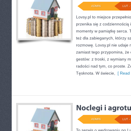
ADMIN
LUT - 
Lovsy.pl to miejsce przepełni
przenika się z codziennością 
momenty w pamiątkę serca. To
też dla zabieganych, którzy 
rozmowę. Lovsy.pl nie udaje 
zamiast tego przypomina, że 
gestów: z troski, z wymiany my
radości nad tym, co proste. Z
Tęsknota. W świecie,
[ Read 
ADMIN
LUT - 
To serwis o wędrowaniu po Lu