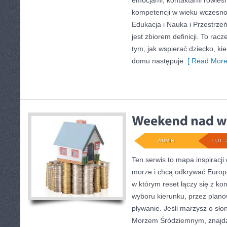
emocjami, kontaktami rówieś
kompetencji w wieku wczesn
Edukacja i Nauka i Przestrzeń 
jest zbiorem definicji. To rac
tym, jak wspierać dziecko, kie
domu następuje
[ Read More
ADMIN
LUT - 
Ten serwis to mapa inspiracji
morze i chcą odkrywać Europę
w którym reset łączy się z k
wyboru kierunku, przez plano
pływanie. Jeśli marzysz o sł
Morzem Śródziemnym, znajdzi