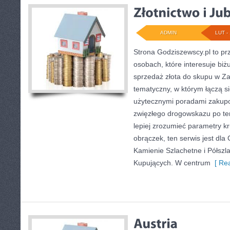
ADMIN
LUT - 
Strona Godziszewscy.pl to pr
osobach, które interesuje biżu
sprzedaż złota do skupu w Zam
tematyczny, w którym łączą si
użytecznymi poradami zakupo
zwięzłego drogowskazu po tem
lepiej zrozumieć parametry k
obrączek, ten serwis jest dla
Kamienie Szlachetne i Półszla
Kupujących. W centrum
[ Rea