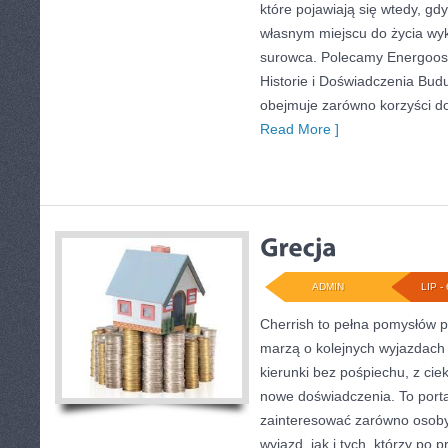
które pojawiają się wtedy, gd
własnym miejscu do życia wy
surowca. Polecamy Energoosz
Historie i Doświadczenia Bud
obejmuje zarówno korzyści d
Read More ]
ADMIN
LIP - 
Cherrish to pełna pomysłów p
marzą o kolejnych wyjazdach
kierunki bez pośpiechu, z cie
nowe doświadczenia. To porta
zainteresować zarówno osoby
wyjazd, jak i tych, którzy po p