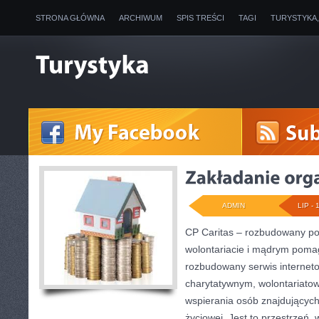
STRONA GŁÓWNA
ARCHIWUM
SPIS TREŚCI
TAGI
TURYSTYKA
ADMIN
LIP - 
CP Caritas – rozbudowany por
wolontariacie i mądrym poma
rozbudowany serwis internet
charytatywnym, wolontariato
wspierania osób znajdujących 
życiowej. Jest to przestrzeń