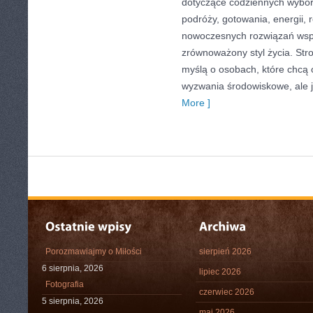
dotyczące codziennych wybo
podróży, gotowania, energii, r
nowoczesnych rozwiązań wspi
zrównoważony styl życia. Str
myślą o osobach, które chcą
wyzwania środowiskowe, ale 
More ]
Porozmawiajmy o Miłości
sierpień 2026
6 sierpnia, 2026
lipiec 2026
Fotografia
czerwiec 2026
5 sierpnia, 2026
maj 2026