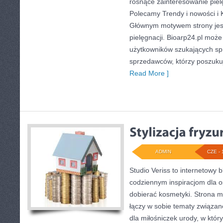
rosnące zainteresowanie pielę
Polecamy Trendy i nowości i 
Głównym motywem strony jest
pielęgnacji. Bioarp24.pl moż
użytkowników szukających sp
sprzedawców, którzy poszuku
Read More ]
ADMIN
CZE - 
Studio Veriss to internetowy 
codziennym inspiracjom dla o
dobierać kosmetyki. Strona m
łączy w sobie tematy związan
dla miłośniczek urody, w kt