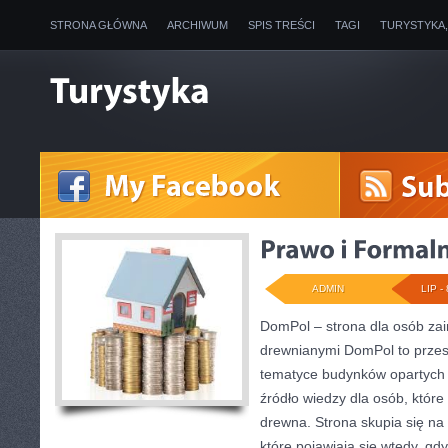
STRONA GŁÓWNA
ARCHIWUM
SPIS TREŚCI
TAGI
TURYSTYKA
ADMIN
LIP - 
DomPol – strona dla osób z
drewnianymi DomPol to przes
tematyce budynków opartych n
źródło wiedzy dla osób, które
drewna. Strona skupia się na
które pojawiają się wtedy, gd