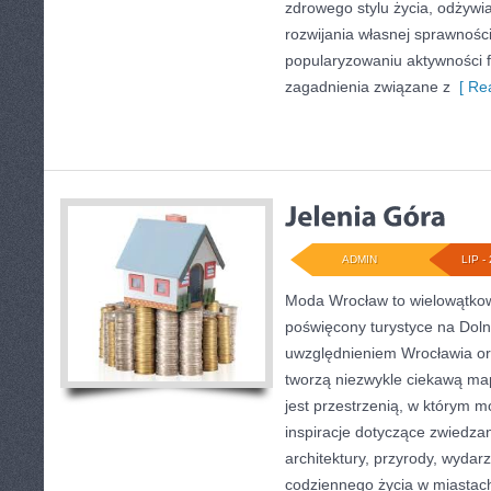
zdrowego stylu życia, odżyw
rozwijania własnej sprawności
popularyzowaniu aktywności f
zagadnienia związane z
[ Rea
ADMIN
LIP - 
Moda Wrocław to wielowątkow
poświęcony turystyce na Dol
uwzględnieniem Wrocławia or
tworzą niezwykle ciekawą mapę
jest przestrzenią, w którym m
inspiracje dotyczące zwiedzania
architektury, przyrody, wydarz
codziennego życia w miastac