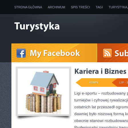
STRONA GŁÓWNA
ARCHIWUM
SPIS TREŚCI
TAGI
TURYSTYKA
ADMIN
LIP - 
Ligi e-sportu – rozbudowany 
turniejów i cyfrowej rywalizac
ostatnich lat przeszedł ogro
dawniej było niszową formą k
obecnie stanowi rozbudowaną 
Profesjonalni zawodnicy tren