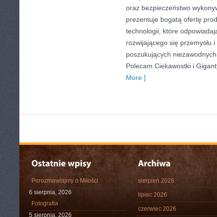
oraz bezpieczeństwo wykony
prezentuje bogatą ofertę pro
technologii, które odpowiada
rozwijającego się przemysłu i
poszukujących niezawodnych 
Polecam Ciekawostki i Giganty
More ]
Porozmawiajmy o Miłości
sierpień 2026
6 sierpnia, 2026
lipiec 2026
Fotografia
czerwiec 2026
5 sierpnia, 2026