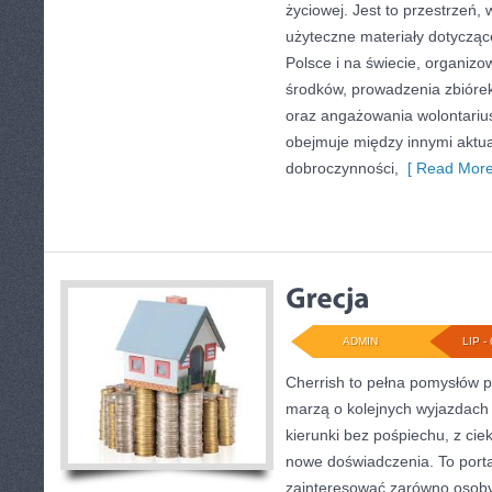
życiowej. Jest to przestrzeń
użyteczne materiały dotyczące
Polsce i na świecie, organiz
środków, prowadzenia zbióre
oraz angażowania wolontariu
obejmuje między innymi aktua
dobroczynności,
[ Read More
ADMIN
LIP - 
Cherrish to pełna pomysłów p
marzą o kolejnych wyjazdach
kierunki bez pośpiechu, z cie
nowe doświadczenia. To porta
zainteresować zarówno osoby