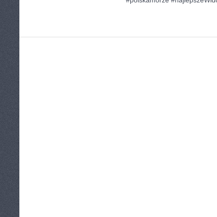
#polskamorze #najlepszeWid