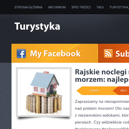
STRONA GŁÓWNA
ARCHIWUM
SPIS TREŚCI
TAGI
TURYSTYKA
ADMIN
MAJ - 
Zapraszamy na niezapomniany
nad polskim morzem! Oto nas
z nieziemskimi widokami, któ
piersiach. Czy widzieliście co