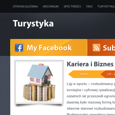
STRONA GŁÓWNA
ARCHIWUM
SPIS TREŚCI
TAGI
TURYSTYKA
ADMIN
LIP - 
Ligi e-sportu – rozbudowany 
turniejów i cyfrowej rywalizac
ostatnich lat przeszedł ogro
dawniej było niszową formą k
obecnie stanowi rozbudowaną 
Profesjonalni zawodnicy tren