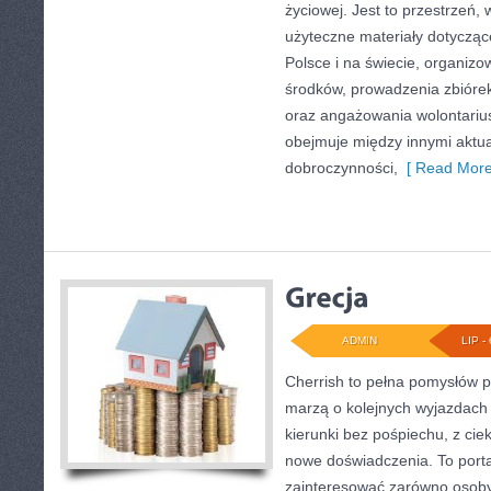
życiowej. Jest to przestrzeń
użyteczne materiały dotyczące
Polsce i na świecie, organiz
środków, prowadzenia zbióre
oraz angażowania wolontariu
obejmuje między innymi aktua
dobroczynności,
[ Read More
ADMIN
LIP - 
Cherrish to pełna pomysłów p
marzą o kolejnych wyjazdach
kierunki bez pośpiechu, z cie
nowe doświadczenia. To porta
zainteresować zarówno osoby