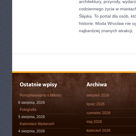
architektury, przyrody, wydarz
codziennego życia w miastac
Śląska. To portal dla osób, kt
historie. Moda Wrocław nie o
najbardziej znanych atrakcji,
[
Porozmawiajmy o Miłości
sierpień 2026
6 sierpnia, 2026
lipiec 2026
Fotografia
czerwiec 2026
5 sierpnia, 2026
maj 2026
Kalendarz Wydarzeń
kwiecień 2026
4 sierpnia, 2026