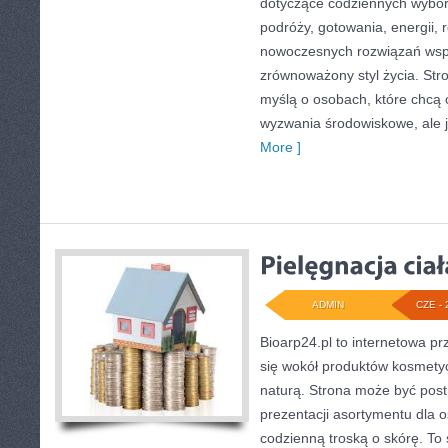
dotyczące codziennych wybo
podróży, gotowania, energii, r
nowoczesnych rozwiązań wspi
zrównoważony styl życia. Str
myślą o osobach, które chcą
wyzwania środowiskowe, ale 
More ]
ADMIN
CZE - 
Bioarp24.pl to internetowa pr
się wokół produktów kosmety
naturą. Strona może być post
prezentacji asortymentu dla os
codzienną troską o skórę. To 