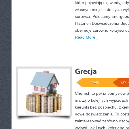
które pojawiają się wtedy, gd
własnym miejscu do życia wy
surowca. Polecamy Energoosz
Historie i Doświadczenia Bud
obejmuje zarówno korzyści d
Read More ]
ADMIN
LIP - 
Cherrish to pełna pomysłów p
marzą o kolejnych wyjazdach
kierunki bez pośpiechu, z cie
nowe doświadczenia. To porta
zainteresować zarówno osoby
wyjazd, jak i tych, którzy po p