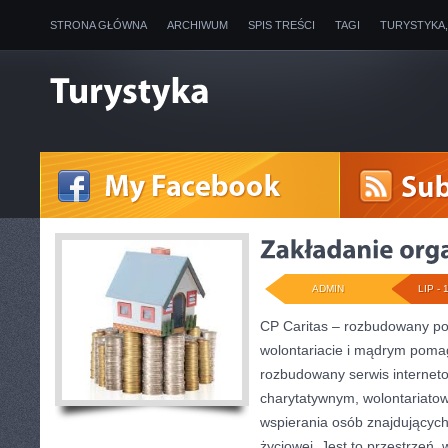
STRONA GŁÓWNA
ARCHIWUM
SPIS TREŚCI
TAGI
TURYSTYKA
ADMIN
LIP - 
CP Caritas – rozbudowany por
wolontariacie i mądrym poma
rozbudowany serwis internet
charytatywnym, wolontariato
wspierania osób znajdujących 
życiowej. Jest to przestrzeń