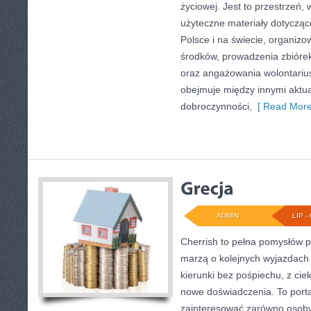
życiowej. Jest to przestrzeń
użyteczne materiały dotyczące
Polsce i na świecie, organiz
środków, prowadzenia zbióre
oraz angażowania wolontariu
obejmuje między innymi aktua
dobroczynności,
[ Read More
ADMIN
LIP - 
Cherrish to pełna pomysłów p
marzą o kolejnych wyjazdach
kierunki bez pośpiechu, z cie
nowe doświadczenia. To porta
zainteresować zarówno osoby