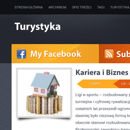
STRONA GŁÓWNA
ARCHIWUM
SPIS TREŚCI
TAGI
TURYSTYKA
ADMIN
LIP - 
Ligi e-sportu – rozbudowany 
turniejów i cyfrowej rywalizac
ostatnich lat przeszedł ogro
dawniej było niszową formą k
obecnie stanowi rozbudowaną 
Profesjonalni zawodnicy tren