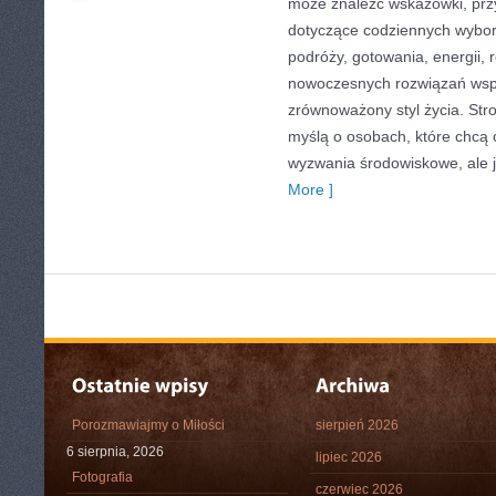
może znaleźć wskazówki, przy
dotyczące codziennych wybo
podróży, gotowania, energii, r
nowoczesnych rozwiązań wspi
zrównoważony styl życia. Str
myślą o osobach, które chcą
wyzwania środowiskowe, ale 
More ]
Porozmawiajmy o Miłości
sierpień 2026
6 sierpnia, 2026
lipiec 2026
Fotografia
czerwiec 2026