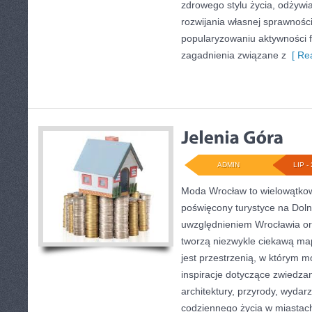
zdrowego stylu życia, odżyw
rozwijania własnej sprawności
popularyzowaniu aktywności f
zagadnienia związane z
[ Rea
ADMIN
LIP - 
Moda Wrocław to wielowątkow
poświęcony turystyce na Dol
uwzględnieniem Wrocławia or
tworzą niezwykle ciekawą mapę
jest przestrzenią, w którym m
inspiracje dotyczące zwiedzania
architektury, przyrody, wydarz
codziennego życia w miastac