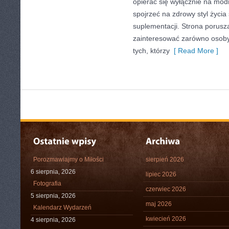
opierać się wyłącznie na mod
spojrzeć na zdrowy styl życia
suplementacji. Strona porusz
zainteresować zarówno osoby 
tych, którzy
[ Read More ]
Porozmawiajmy o Miłości
sierpień 2026
6 sierpnia, 2026
lipiec 2026
Fotografia
czerwiec 2026
5 sierpnia, 2026
maj 2026
Kalendarz Wydarzeń
kwiecień 2026
4 sierpnia, 2026