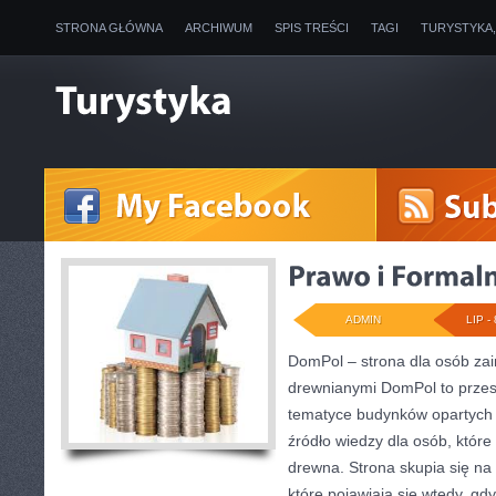
STRONA GŁÓWNA
ARCHIWUM
SPIS TREŚCI
TAGI
TURYSTYKA
ADMIN
LIP - 
DomPol – strona dla osób z
drewnianymi DomPol to przes
tematyce budynków opartych n
źródło wiedzy dla osób, które
drewna. Strona skupia się na
które pojawiają się wtedy, gd