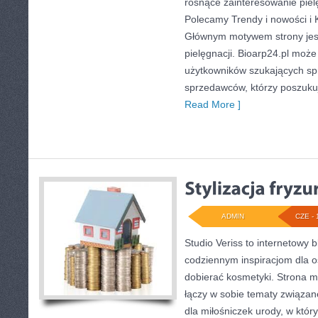
rosnące zainteresowanie pielę
Polecamy Trendy i nowości i 
Głównym motywem strony jest
pielęgnacji. Bioarp24.pl moż
użytkowników szukających sp
sprzedawców, którzy poszuku
Read More ]
ADMIN
CZE - 
Studio Veriss to internetowy 
codziennym inspiracjom dla o
dobierać kosmetyki. Strona m
łączy w sobie tematy związan
dla miłośniczek urody, w kt