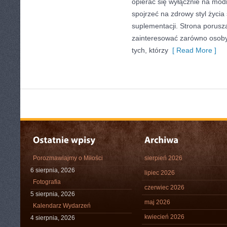
opierać się wyłącznie na mod
spojrzeć na zdrowy styl życia
suplementacji. Strona porusz
zainteresować zarówno osoby 
tych, którzy
[ Read More ]
Porozmawiajmy o Miłości
sierpień 2026
6 sierpnia, 2026
lipiec 2026
Fotografia
czerwiec 2026
5 sierpnia, 2026
maj 2026
Kalendarz Wydarzeń
kwiecień 2026
4 sierpnia, 2026