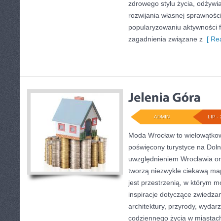
zdrowego stylu życia, odżyw
rozwijania własnej sprawności
popularyzowaniu aktywności f
zagadnienia związane z
[ Rea
ADMIN
LIP - 
Moda Wrocław to wielowątkow
poświęcony turystyce na Dol
uwzględnieniem Wrocławia or
tworzą niezwykle ciekawą mapę
jest przestrzenią, w którym m
inspiracje dotyczące zwiedzania
architektury, przyrody, wydarz
codziennego życia w miastac