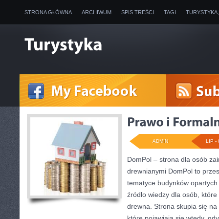
STRONA GŁÓWNA
ARCHIWUM
SPIS TREŚCI
TAGI
TURYSTYKA
ADMIN
LIP - 
DomPol – strona dla osób z
drewnianymi DomPol to przes
tematyce budynków opartych n
źródło wiedzy dla osób, które
drewna. Strona skupia się na
które pojawiają się wtedy, gd