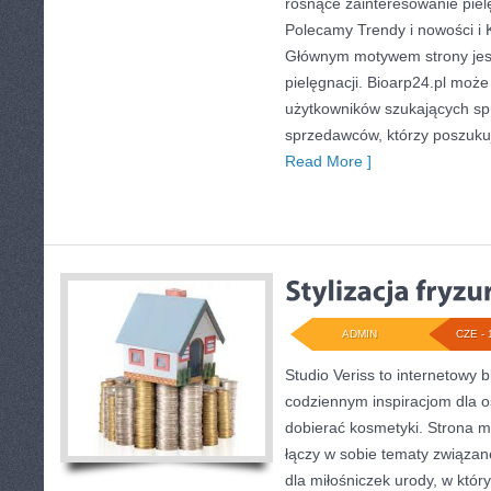
rosnące zainteresowanie pielę
Polecamy Trendy i nowości i 
Głównym motywem strony jest
pielęgnacji. Bioarp24.pl moż
użytkowników szukających sp
sprzedawców, którzy poszuku
Read More ]
ADMIN
CZE - 
Studio Veriss to internetowy 
codziennym inspiracjom dla o
dobierać kosmetyki. Strona m
łączy w sobie tematy związan
dla miłośniczek urody, w kt