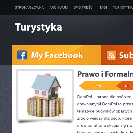
STRONA GŁÓWNA
ARCHIWUM
SPIS TREŚCI
TAGI
TURYSTYKA
ADMIN
LIP - 
DomPol – strona dla osób z
drewnianymi DomPol to przes
tematyce budynków opartych n
źródło wiedzy dla osób, które
drewna. Strona skupia się na
które pojawiają się wtedy, gd