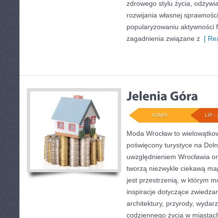
zdrowego stylu życia, odżyw
rozwijania własnej sprawności
popularyzowaniu aktywności f
zagadnienia związane z
[ Rea
ADMIN
LIP - 
Moda Wrocław to wielowątkow
poświęcony turystyce na Dol
uwzględnieniem Wrocławia or
tworzą niezwykle ciekawą mapę
jest przestrzenią, w którym m
inspiracje dotyczące zwiedzania
architektury, przyrody, wydarz
codziennego życia w miastac