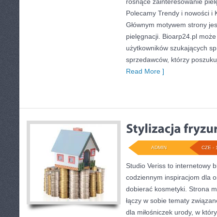
rosnące zainteresowanie pielę
Polecamy Trendy i nowości i 
Głównym motywem strony jest
pielęgnacji. Bioarp24.pl moż
użytkowników szukających sp
sprzedawców, którzy poszuku
Read More ]
ADMIN
CZE - 
Studio Veriss to internetowy 
codziennym inspiracjom dla o
dobierać kosmetyki. Strona m
łączy w sobie tematy związan
dla miłośniczek urody, w kt